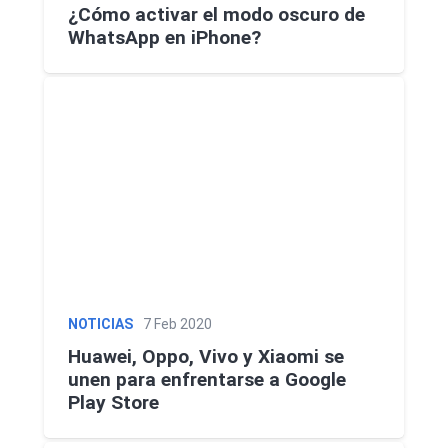
¿Cómo activar el modo oscuro de
VER MÁS
Luchin
en
WhatsApp en iPhone?
Uruguay
Hola me gustaría saber Si el celula...
Spam
Foro
Tutoriales
Descargas
Comparativas
Smartwatches
NOTICIAS
7 Feb 2020
Operadores
Comparador
Eventos
Huawei, Oppo, Vivo y Xiaomi se
unen para enfrentarse a Google
Play Store