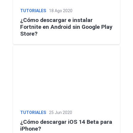
VER MÁS
Luchin
en
TUTORIALES
18 Ago 2020
Uruguay
Hola me gustaría saber Si el celula...
¿Cómo descargar e instalar
Fortnite en Android sin Google Play
Spam
Foro
Tutoriales
Store?
Descargas
Comparativas
Smartwatches
Operadores
Comparador
Eventos
TUTORIALES
25 Jun 2020
¿Cómo descargar iOS 14 Beta para
iPhone?