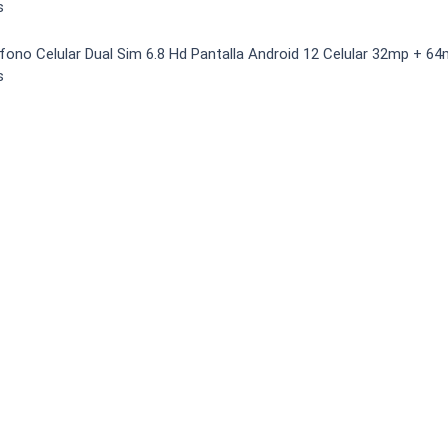
s
o carga
Spam
Foro
Tutoriales
éfono Celular Dual Sim 6.8 Hd Pantalla Android 12 Celular 32mp + 6
..
s
Comparativas
Operadores
Eventos