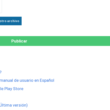
otro archivo
?
 manual de usuario en Español
e Play Store
ltima versión)