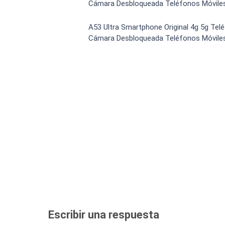
Cámara Desbloqueada Teléfonos Móvile
Bateria Alcatel H5048a n
Luchin
en
15:07:49 02/01/2023
Tiendas
Uruguay
A53 Ultra Smartphone Original 4g 5g Tel
Hola me gustaría saber Si el celula.
Cámara Desbloqueada Teléfonos Móvile
VER MÁS
Smartwatches
Escribir una respuesta