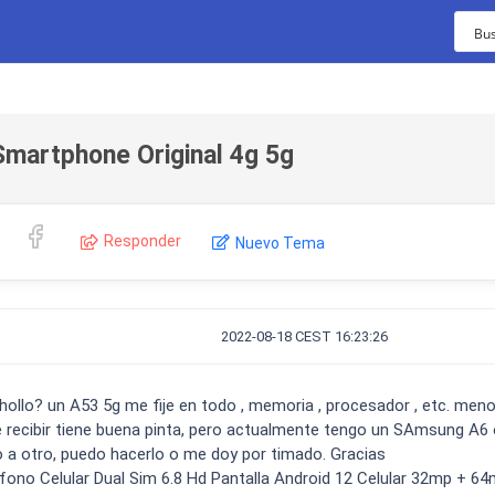
TIMELINE
Smartphone Original 4g 5g
13 de octubre con
nu...
Responder
Nuevo Tema
ión de pago para
2022-08-18 CEST 16:23:26
ginal 4g 5g
Móviles
Vídeos
Chollos
A0...
hollo? un A53 5g me fije en todo , memoria , procesador , etc. men
os en
 recibir tiene buena pinta, pero actualmente tengo un SAmsung A6 o
 9t
o a otro, puedo hacerlo o me doy por timado. Gracias
éfono Celular Dual Sim 6.8 Hd Pantalla Android 12 Celular 32mp + 6
..