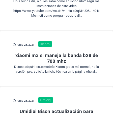
Hola bunos día, alguien sabe como solucionarlo? segui las
instrucciones de este video
https://www.youtube.com/watch?v=_Ha-aQqNNU0&t=404s
Me metí como programador, le di…
Xiaomi
junio 28, 2021
xiaomi m3 si maneja la banda b28 de
700 mhz
Deseo adquirir este modelo Xiaomi poco m3 normal, no la
versión pro, solicite la ficha técnica en la página oficial…
Umidigi
junio 23, 2021
Umidigi Bison actualización para