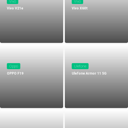
Vivo
Vivo
Vivo V21e
Vivo X60t
Oppo
Ulefone
OPPO F19
Ulefone Armor 11 5G