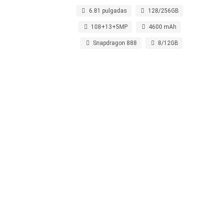
VER MÁS
Luchin
en
6.81 pulgadas
128/256GB
Uruguay
Hola me gustaría saber Si el celula...
108+13+5MP
4600 mAh
Snapdragon 888
8/12GB
Spam
Foro
Tutoriales
Descargas
Comparativas
Smartwatches
Operadores
Comparador
Eventos