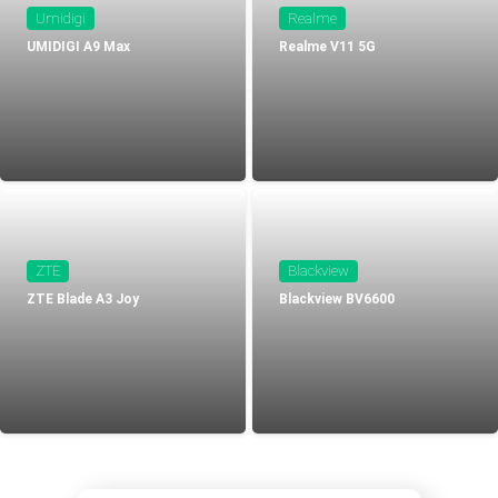
Umidigi
Realme
UMIDIGI A9 Max
Realme V11 5G
ZTE
Blackview
ZTE Blade A3 Joy
Blackview BV6600