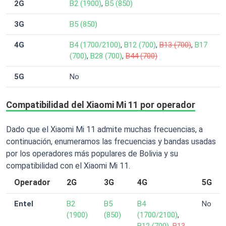
2G
B2 (1900)
,
B5 (850)
3G
B5 (850)
4G
B4 (1700/2100)
,
B12 (700)
,
B13 (700)
,
B17
(700)
,
B28 (700)
,
B44 (700)
5G
No
Compatibilidad del Xiaomi Mi 11 por operador
Dado que el Xiaomi Mi 11 admite muchas frecuencias, a
continuación, enumeramos las frecuencias y bandas usadas
por los operadores más populares de Bolivia y su
compatibilidad con el Xiaomi Mi 11.
Operador
2G
3G
4G
5G
Entel
B2
B5
B4
No
(1900)
(850)
(1700/2100)
,