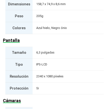
Dimensiones
158,7 x 74,9 x 8,6 mm
Peso
205g
Colores
Azul hielo, Negro ónix
Pantalla
Tamaño
6,3 pulgadas
Tipo
IPS-LCD
Resolución
2340 x 1080 píxeles
Protección
Si
Cámaras