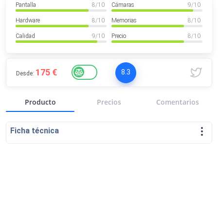
Pantalla
8
/ 10
Cámaras
9
/ 10
VER MÁS
Luchin
en
Uruguay
Hardware
8
/ 10
Memorias
8
/ 10
Hola me gustaría saber Si el celula...
Calidad
9
/ 10
Precio
8
/ 10
Spam
Foro
Tutoriales
175 €
8.3
Desde:
Producto
Precios
Comentarios
Descargas
Comparativas
Smartwatches
Ficha técnica
Operadores
Comparador
Eventos