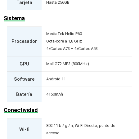
Tarjeta
Hasta 256GB
Sistema
MediaTek Helio P60
Procesador
Octa-core a 1,8 GHz
4xCortex-A73 + 4xCortex-A53
GPU
Mali G72 MP3 (800MHz)
Software
Android 11
Batería
4150mAh
Conectividad
802.11 b / g / n, Wi-Fi Directo, punto de
Wi-fi
acceso