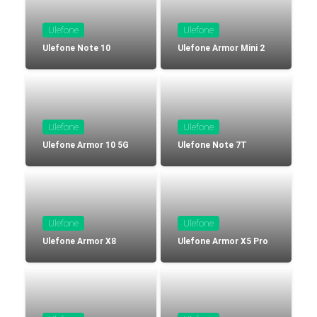
VER MÁS
Luchin
en
Uruguay
Ulefone
Ulefone
Hola me gustaría saber Si el celula...
Ulefone Note 10
Ulefone Armor Mini 2
Spam
Foro
Tutoriales
Ulefone
Ulefone
Ulefone Armor 10 5G
Ulefone Note 7T
Descargas
Comparativas
Smartwatches
Ulefone
Ulefone
Ulefone Armor X8
Ulefone Armor X5 Pro
Operadores
Comparador
Eventos