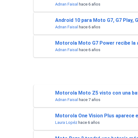
Bateria Alcatel H5048a n
Adnan Faisal
hace 6 años
Luchin
en
15:07:49 02/01/2023
Tiendas
Uruguay
Android 10 para Moto G7, G7 Play, 
Hola me gustaría saber Si el celula.
VER MÁS
Adnan Faisal
hace 6 años
Motorola Moto G7 Power recibe la a
Adnan Faisal
hace 6 años
Smartwatches
Motorola Moto Z5 visto con una ba
Adnan Faisal
hace 7 años
Motorola One Vision Plus aparece
Laura Lopéz
hace 6 años