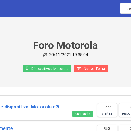
TIMELINE
Foro Motorola
13 de octubre con
nu...
20/11/2021 19:35:04
ión de pago para
Dispositivos Motorola
Nuevo Tema
ginal 4g 5g
Móviles
Vídeos
Chollos
A0...
te dispositivo. Motorola e7i
1272
os en
visitas
respu
Motorola
 9t
..
lmente
953