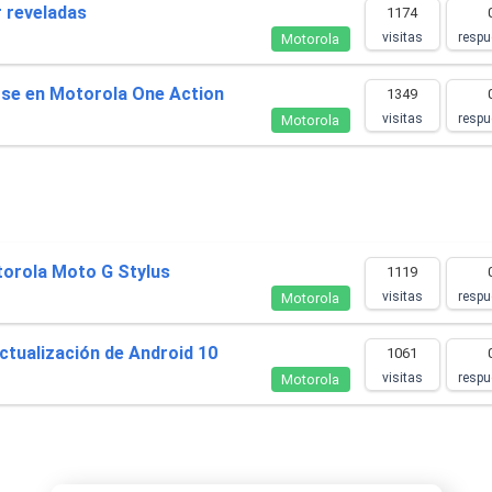
 reveladas
1174
visitas
respu
Motorola
rse en Motorola One Action
1349
visitas
respu
Motorola
torola Moto G Stylus
1119
visitas
respu
Motorola
ctualización de Android 10
1061
visitas
respu
Motorola