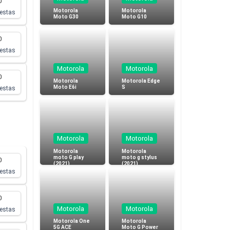
0
Motorola
Motorola
estas
Moto G30
Moto G10
0
estas
Motorola
Motorola
0
Motorola
Motorola Edge
Moto E6i
S
estas
Motorola
Motorola
Motorola
Motorola
moto G play
moto g stylus
0
(2021)
(2021)
estas
0
Motorola
Motorola
estas
Motorola One
Motorola
5G ACE
Moto G Power