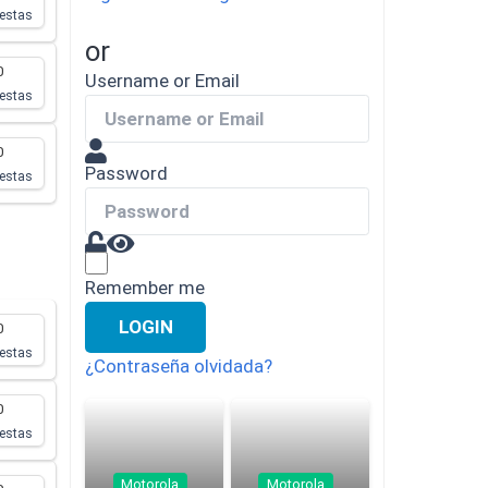
estas
Descargas
or
0
Username or Email
estas
0
Password
estas
Comparador
Remember me
LOGIN
0
estas
¿Contraseña olvidada?
0
estas
Motorola
Motorola