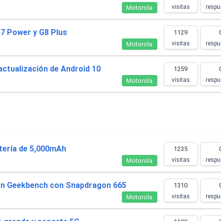
o carga
visitas
respu
Motorola
Spam
Foro
Tutoriales
G7 Power y G8 Plus
1129
..
visitas
respu
Motorola
ctualización de Android 10
1259
visitas
respu
Motorola
Comparativas
Operadores
Eventos
tería de 5,000mAh
1235
visitas
respu
Motorola
 en Geekbench con Snapdragon 665
1310
visitas
respu
Motorola