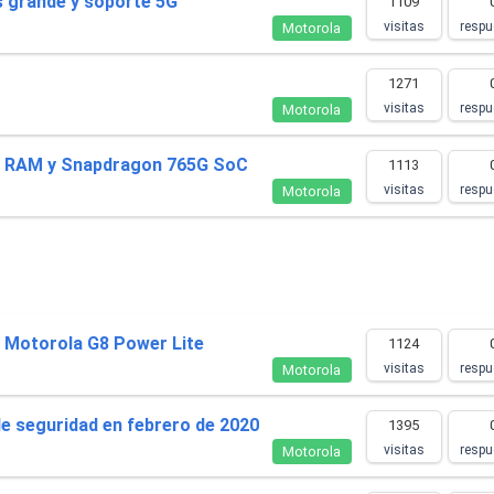
s grande y soporte 5G
1109
visitas
respu
Motorola
1271
visitas
respu
Motorola
e RAM y Snapdragon 765G SoC
1113
visitas
respu
Motorola
el Motorola G8 Power Lite
1124
visitas
respu
Motorola
de seguridad en febrero de 2020
1395
visitas
respu
Motorola