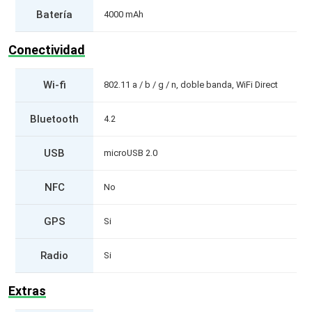
Batería
4000 mAh
Conectividad
Wi-fi
802.11 a / b / g / n, doble banda, WiFi Direct
Bluetooth
4.2
USB
microUSB 2.0
NFC
No
GPS
Si
Radio
Si
Extras