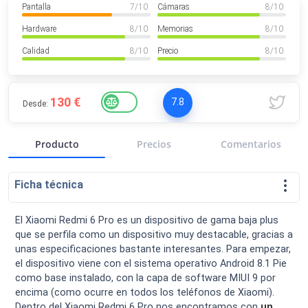
Pantalla
7
/ 10
Cámaras
8
/ 10
VER MÁS
Luchin
en
Uruguay
Hardware
8
/ 10
Memorias
8
/ 10
Hola me gustaría saber Si el celula...
Calidad
8
/ 10
Precio
8
/ 10
Spam
Foro
Tutoriales
130 €
7.8
Desde:
Producto
Precios
Comentarios
Descargas
Comparativas
Smartwatches
Ficha técnica
El Xiaomi Redmi 6 Pro es un dispositivo de gama baja plus
que se perfila como un dispositivo muy destacable, gracias a
Operadores
Comparador
Eventos
unas especificaciones bastante interesantes. Para empezar,
el dispositivo viene con el sistema operativo Android 8.1 Pie
como base instalado, con la capa de software MIUI 9 por
encima (como ocurre en todos los teléfonos de Xiaomi).
Dentro del Xiaomi Redmi 6 Pro nos encontramos con
un