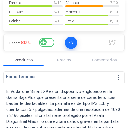
Pantalla
8
/ 10
Cámaras
7
/ 10
VER MÁS
Luchin
en
Uruguay
Hardware
8
/ 10
Memorias
8
/ 10
Hola me gustaría saber Si el celula...
Calidad
8
/ 10
Precio
8
/ 10
Spam
Foro
Tutoriales
80 €
7.8
Desde:
Producto
Precios
Comentarios
Descargas
Comparativas
Smartwatches
Ficha técnica
El Vodafone Smart X9 es un dispositivo englobado en la
Gama Baja Plus que presenta una serie de características
Operadores
Comparador
Eventos
bastante destacables. La pantalla es de tipo IPS LCD y
cuenta con 5.7 pulgadas, además de una resolución de 1090
x 2160 pixeles. El cristal viene protegido por el Asahi
Dragontrail Glass, lo que evitará daños graves en la pantalla
en caso de que sufra una caída accidental. El dispositivo