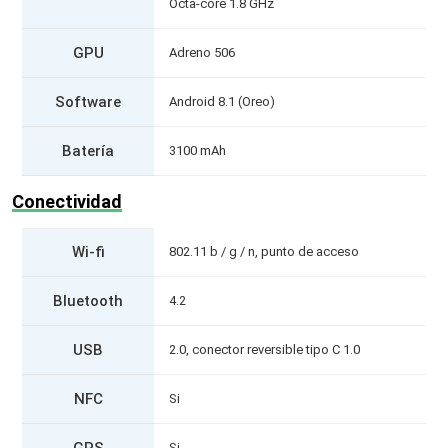
Octa-core 1.8 GHz
GPU
Adreno 506
Software
Android 8.1 (Oreo)
Batería
3100 mAh
Conectividad
Wi-fi
802.11 b / g / n, punto de acceso
Bluetooth
4.2
USB
2.0, conector reversible tipo C 1.0
NFC
Si
GPS
Si