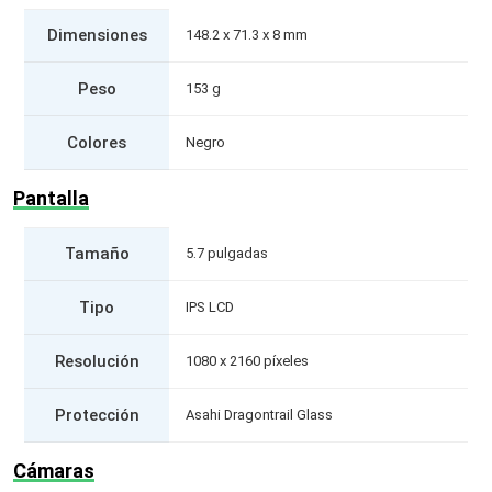
Dimensiones
148.2 x 71.3 x 8 mm
Peso
153 g
Colores
Negro
Pantalla
Tamaño
5.7 pulgadas
Tipo
IPS LCD
Resolución
1080 x 2160 píxeles
Protección
Asahi Dragontrail Glass
Cámaras