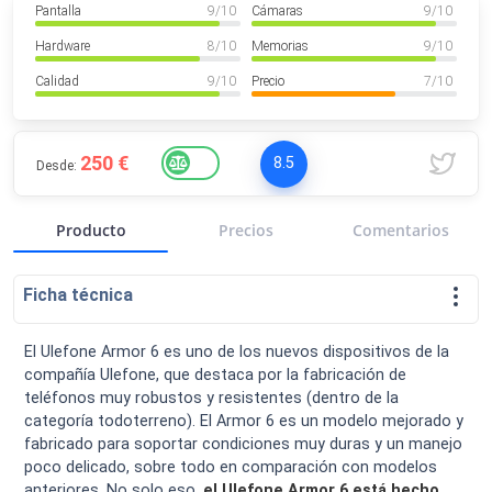
Pantalla
9
/ 10
Cámaras
9
/ 10
VER MÁS
Luchin
en
Uruguay
Hardware
8
/ 10
Memorias
9
/ 10
Hola me gustaría saber Si el celula...
Calidad
9
/ 10
Precio
7
/ 10
Spam
Foro
Tutoriales
250 €
8.5
Desde:
Producto
Precios
Comentarios
Descargas
Comparativas
Smartwatches
Ficha técnica
El Ulefone Armor 6 es uno de los nuevos dispositivos de la
compañía Ulefone, que destaca por la fabricación de
Operadores
Comparador
Eventos
teléfonos muy robustos y resistentes (dentro de la
categoría todoterreno). El Armor 6 es un modelo mejorado y
fabricado para soportar condiciones muy duras y un manejo
poco delicado, sobre todo en comparación con modelos
anteriores. No solo eso,
el Ulefone Armor 6 está hecho