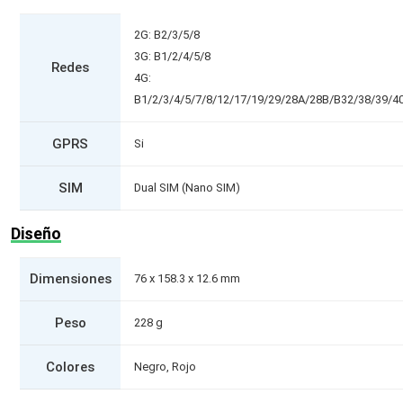
2G: B2/3/5/8
3G: B1/2/4/5/8
Redes
4G:
B1/2/3/4/5/7/8/12/17/19/29/28A/28B/B32/38/39/4
GPRS
Si
SIM
Dual SIM (Nano SIM)
Diseño
Dimensiones
76 x 158.3 x 12.6 mm
Peso
228 g
Colores
Negro, Rojo