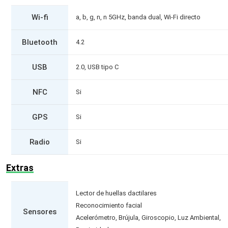
Wi-fi
a, b, g, n, n 5GHz, banda dual, Wi-Fi directo
Bluetooth
4.2
USB
2.0, USB tipo C
NFC
Si
GPS
Si
Radio
Si
Extras
Lector de huellas dactilares
Reconocimiento facial
Sensores
Acelerómetro, Brújula, Giroscopio, Luz Ambiental,