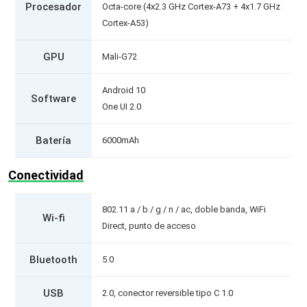
Procesador
Octa-core (4x2.3 GHz Cortex-A73 + 4x1.7 GHz
Cortex-A53)
GPU
Mali-G72
Android 10
Software
One UI 2.0
Batería
6000mAh
Conectividad
802.11 a / b / g / n / ac, doble banda, WiFi
Wi-fi
Direct, punto de acceso
Bluetooth
5.0
USB
2.0, conector reversible tipo C 1.0