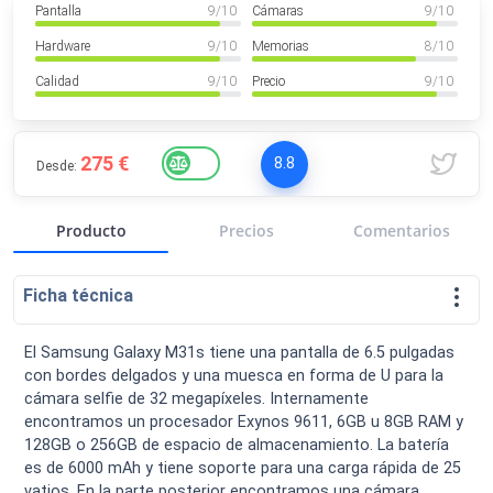
Pantalla
9
/ 10
Cámaras
9
/ 10
VER MÁS
Luchin
en
Uruguay
Hardware
9
/ 10
Memorias
8
/ 10
Hola me gustaría saber Si el celula...
Calidad
9
/ 10
Precio
9
/ 10
Spam
Foro
Tutoriales
275 €
8.8
Desde:
Producto
Precios
Comentarios
Descargas
Comparativas
Smartwatches
Ficha técnica
El Samsung Galaxy M31s tiene una pantalla de 6.5 pulgadas
con bordes delgados y una muesca en forma de U para la
Operadores
Comparador
Eventos
cámara selfie de 32 megapíxeles. Internamente
encontramos un procesador Exynos 9611, 6GB u 8GB RAM y
128GB o 256GB de espacio de almacenamiento. La batería
es de 6000 mAh y tiene soporte para una carga rápida de 25
vatios. En la parte posterior encontramos una cámara