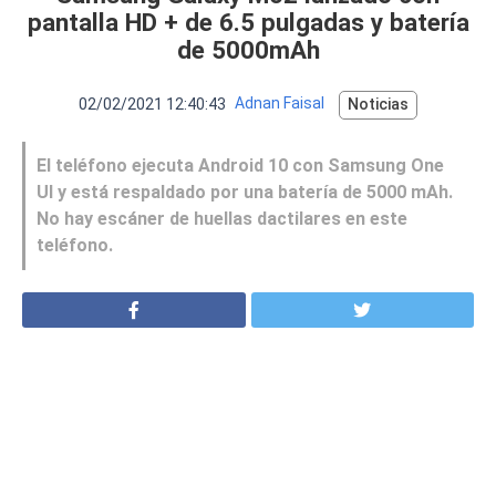
VER MÁS
pantalla HD + de 6.5 pulgadas y batería
Luchin
en
Uruguay
de 5000mAh
Hola me gustaría saber Si el celula...
02/02/2021 12:40:43
Adnan Faisal
Noticias
Spam
Foro
Tutoriales
El teléfono ejecuta Android 10 con Samsung One
UI y está respaldado por una batería de 5000 mAh.
No hay escáner de huellas dactilares en este
teléfono.
Descargas
Comparativas
Smartwatches
Operadores
Comparador
Eventos