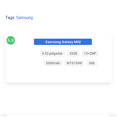
Tags:
Samsung
6.8
Samsung Galaxy M02
6.52 pulgadas
32GB
13+2MP
5000mAh
MT6739W
3GB