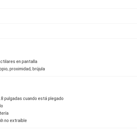
ctilares en pantalla
pio, proximidad, brújula
.8 pulgadas cuando está plegado
No
tería
h no extraíble