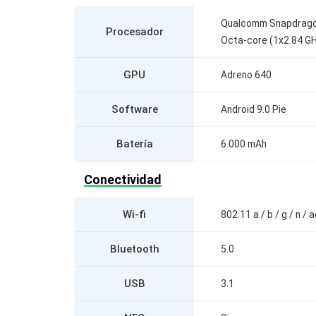
Qualcomm Snapdrago
Procesador
Octa-core (1x2.84 GH
GPU
Adreno 640
Software
Android 9.0 Pie
Batería
6.000 mAh
Conectividad
Wi-fi
802.11 a / b / g / n / 
Bluetooth
5.0
USB
3.1