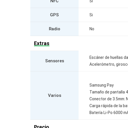
NFC
Si
GPS
Si
Radio
No
Extras
Escáner de huellas da
Sensores
Acelerómetro, girosco
Samsung Pay
Tamaño de pantalla 4
Varios
Conector de 3.5mm: 
Carga rápida de la ba
Batería Li-Po 6000 mA
Precio