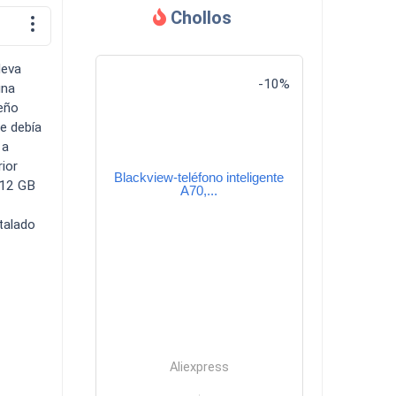
Chollos
Descargas
leva
-10%
una
ueño
e debía
 a
ior
Blackview-teléfono inteligente
Comparador
512 GB
A70,...
talado
Aliexpress