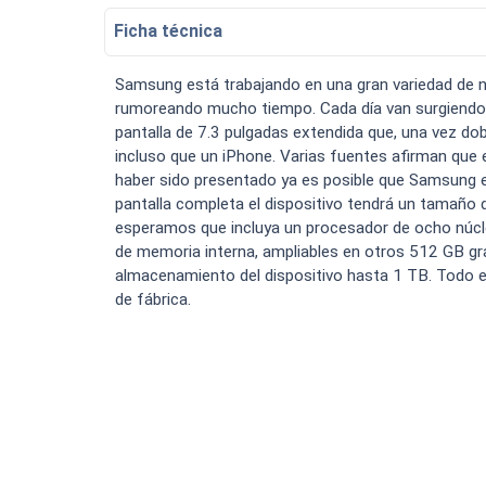
Bateria Alcatel H5048a n
Ficha técnica
Luchin
en
15:07:49 02/01/2023
Tiendas
Uruguay
Hola me gustaría saber Si el celula.
Samsung está trabajando en una gran variedad de nu
VER MÁS
rumoreando mucho tiempo. Cada día van surgiendo m
pantalla de 7.3 pulgadas extendida que, una vez d
incluso que un iPhone. Varias fuentes afirman que
haber sido presentado ya es posible que Samsung
pantalla completa el dispositivo tendrá un tamaño d
Smartwatches
esperamos que incluya un procesador de ocho n
de memoria interna, ampliables en otros 512 GB gr
almacenamiento del dispositivo hasta 1 TB. Todo e
de fábrica.