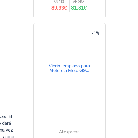
ANTES
AHORA
89,93€
81,81€
-1%
Vidrio templado para
Motorola Moto G9...
as. El
e dará
Una vez
Aliexpress
uera una