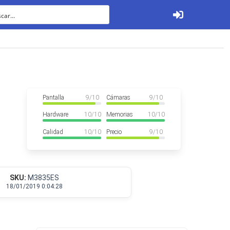
Ver todos
Pantalla
9
/ 10
Cámaras
9
/ 10
Hardware
10
/ 10
Memorias
10
/ 10
Calidad
10
/ 10
Precio
9
/ 10
Tabletas
SKU:
M3835ES
18/01/2019 0:04:28