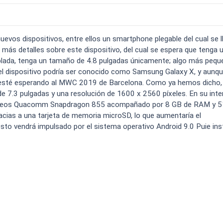
o carga
Spam
Foro
Tutoriales
..
evos dispositivos, entre ellos un smartphone plegable del cual se l
ás detalles sobre este dispositivo, del cual se espera que tenga 
oblada, tenga un tamaño de 4.8 pulgadas únicamente; algo más peq
 el dispositivo podría ser conocido como Samsung Galaxy X, y aunqu
 esté esperando al MWC 2019 de Barcelona. Como ya hemos dicho,
e 7.3 pulgadas y una resolución de 1600 x 2560 píxeles. En su inter
Comparativas
Operadores
Eventos
úcleos Quacomm Snapdragon 855 acompañado por 8 GB de RAM y 
acias a una tarjeta de memoria microSD, lo que aumentaría el
sto vendrá impulsado por el sistema operativo Android 9.0 Puie ins