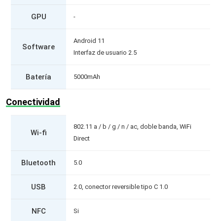
GPU
-
Android 11
Software
Interfaz de usuario 2.5
Batería
5000mAh
Conectividad
802.11 a / b / g / n / ac, doble banda, WiFi
Wi-fi
Direct
Bluetooth
5.0
USB
2.0, conector reversible tipo C 1.0
NFC
Si