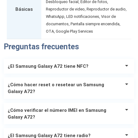
Desbloqueo facial, Editor de fotos,
Básicas
Reproductor de video, Reproductor de audio,
WhatsApp, LED notificaciones, Visor de
documentos, Pantalla siempre encendida,
OTA, Google Play Services
Preguntas frecuentes
¿El Samsung Galaxy A72 tiene NFC?
El Samsung Galaxy A72
si
es compatible con la tecnología
¿Cómo hacer reset o resetear un Samsung
NFC.
Galaxy A72?
Un restablecimiento de fábrica (reset o resetear) revierte
¿Cómo verificar el número IMEI en Samsung
su teléfono a la forma en que estaba cuando lo compró y
Galaxy A72?
lo encendió por primera vez (se borra todo). Antes de
realizar el restablecimiento haga una copia de seguridad
Para ver el número IMEI de su teléfono
Samsung Galaxy
de las cosas que desea conservar, anote sus datos de
¿El Samsung Galaxy A72 tiene radio?
A72
marque *#06#. Este es el método más simple y