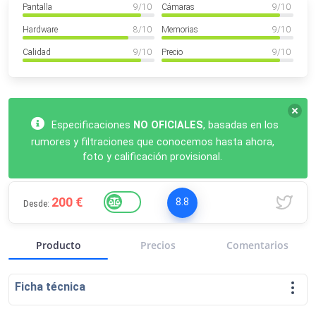
Pantalla
9
/ 10
Cámaras
9
/ 10
VER MÁS
Luchin
en
Uruguay
Hardware
8
/ 10
Memorias
9
/ 10
Hola me gustaría saber Si el celula...
Calidad
9
/ 10
Precio
9
/ 10
Spam
Foro
Tutoriales
Especificaciones
NO OFICIALES
, basadas en los
rumores y filtraciones que conocemos hasta ahora,
Descargas
Comparativas
Smartwatches
foto y calificación provisional.
200 €
8.8
Desde:
Operadores
Comparador
Eventos
Producto
Precios
Comentarios
Ficha técnica