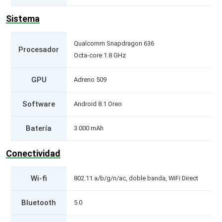
Sistema
Qualcomm Snapdragon 636
Procesador
Octa-core 1.8 GHz
GPU
Adreno 509
Software
Android 8.1 Oreo
Batería
3.000 mAh
Conectividad
Wi-fi
802.11 a/b/g/n/ac, doble banda, WiFi Direct
Bluetooth
5.0