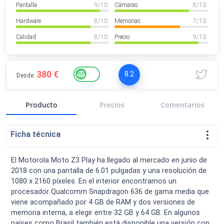
Pantalla
9
/ 10
Cámaras
8
/ 10
VER MÁS
Luchin
en
Uruguay
Hardware
8
/ 10
Memorias
7
/ 10
Hola me gustaría saber Si el celula...
Calidad
8
/ 10
Precio
9
/ 10
Spam
Foro
Tutoriales
380 €
8.2
Desde:
Producto
Precios
Comentarios
Descargas
Comparativas
Smartwatches
Ficha técnica
El Motorola Moto Z3 Play ha llegado al mercado en junio de
2018 con una pantalla de 6.01 pulgadas y una resolución de
Operadores
Comparador
Eventos
1080 x 2160 píxeles. En el interior encontramos un
procesador Qualcomm Snapdragon 636 de gama media que
viene acompañado por 4 GB de RAM y dos versiones de
memoria interna, a elegir entre 32 GB y 64 GB. En algunos
países como Brasil también está disponible una versión con