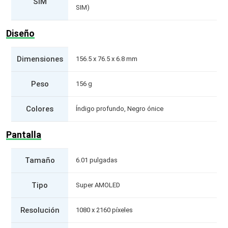
SIM
SIM)
Diseño
Dimensiones
156.5 x 76.5 x 6.8 mm
Peso
156 g
Colores
Índigo profundo, Negro ónice
Pantalla
Tamaño
6.01 pulgadas
Tipo
Super AMOLED
Resolución
1080 x 2160 píxeles