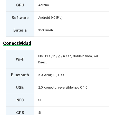
GPU
Adreno
Software
Android 9.0 (Pie)
Batería
3500 mAh
Conectividad
802.11 a / b / g / n / ac, doble banda, WiFi
Wi-fi
Direct
Bluetooth
5.0, A2DP, LE, EDR
USB
2.0, conector reversible tipo C 1.0
NFC
Si
GPS
Si