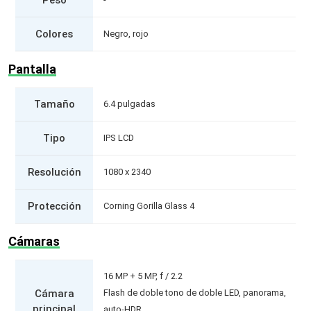
Peso
Colores
Negro, rojo
Pantalla
Tamaño
6.4 pulgadas
Tipo
IPS LCD
Resolución
1080 x 2340
Protección
Corning Gorilla Glass 4
Cámaras
16 MP + 5 MP, f / 2.2
Cámara
Flash de doble tono de doble LED, panorama,
principal
auto-HDR