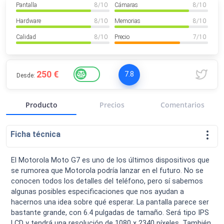
Pantalla
8
/ 10
Cámaras
8
/ 10
VER MÁS
Luchin
en
Uruguay
Hardware
8
/ 10
Memorias
8
/ 10
Hola me gustaría saber Si el celula...
Calidad
8
/ 10
Precio
7
/ 10
Spam
Foro
Tutoriales
250 €
7.8
Desde:
Producto
Precios
Comentarios
Descargas
Comparativas
Smartwatches
Ficha técnica
El Motorola Moto G7 es uno de los últimos dispositivos que
se rumorea que Motorola podría lanzar en el futuro. No se
Operadores
Comparador
Eventos
conocen todos los detalles del teléfono, pero sí sabemos
algunas posibles especificaciones que nos ayudan a
hacernos una idea sobre qué esperar. La pantalla parece ser
bastante grande, con 6.4 pulgadas de tamaño. Será tipo IPS
LCD y tendrá una resolución de 1080 x 2340 píxeles. También