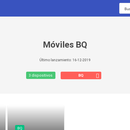
TIMELINE
Móviles BQ
13 de octubre con
nu...
Último lanzamiento:
16-12-2019
ión de pago para
BQ
3 dispositivos
ginal 4g 5g
Móviles
Vídeos
Chollos
A0...
os en
 9t
..
BQ