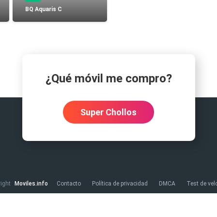
o carga
BQ Aquaris C
Spam
Foro
Tutoriales
..
¿Qué móvil me compro?
Comparativas
Operadores
Eventos
Super Chollos
right
Moviles.info
Contacto
Política de privacidad
DMCA
Test de vel