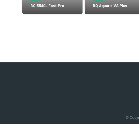
Bateria Alcatel H5048a n
BQ 5540L Fast Pro
BQ Aquaris VS Plus
Luchin
en
15:07:49 02/01/2023
Tiendas
Uruguay
Hola me gustaría saber Si el celula.
VER MÁS
Smartwatches
© Copy