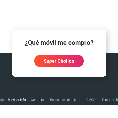
o carga
Spam
Foro
Tutoriales
..
¿Qué móvil me compro?
Comparativas
Operadores
Eventos
Super Chollos
right
Moviles.info
Contacto
Política de privacidad
DMCA
Test de vel