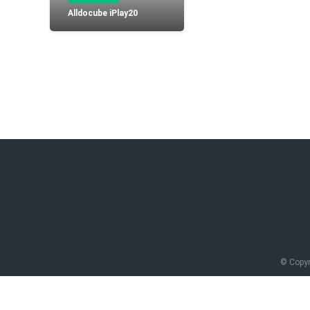
Bateria Alcatel H5048a n
Alldocube iPlay20
Luchin
en
15:07:49 02/01/2023
Tiendas
Uruguay
Hola me gustaría saber Si el celula.
VER MÁS
Smartwatches
© Copy