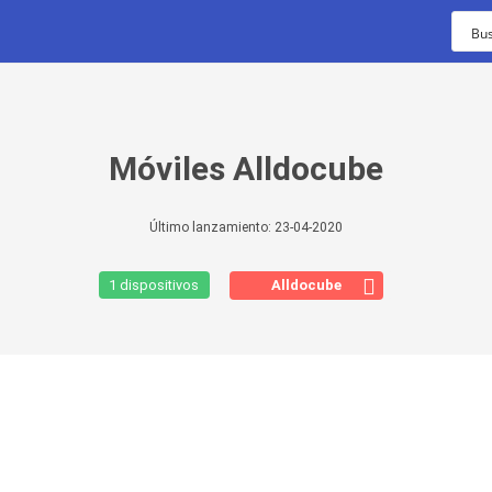
TIMELINE
Móviles Alldocube
13 de octubre con
nu...
Último lanzamiento:
23-04-2020
ión de pago para
Alldocube
1 dispositivos
ginal 4g 5g
Móviles
Vídeos
Chollos
A0...
os en
 9t
..