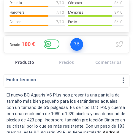
Pantalla
7
/ 10
Cámaras
8
/ 10
VER MÁS
Luchin
en
Uruguay
Hardware
7
/ 10
Memorias
8
/ 10
Hola me gustaría saber Si el celula...
Calidad
7
/ 10
Precio
8
/ 10
Spam
Foro
Tutoriales
180 €
7.5
Desde:
Producto
Precios
Comentarios
Descargas
Comparativas
Smartwatches
Ficha técnica
El nuevo BQ Aquaris VS Plus nos presenta una pantalla de
tamaño más bien pequeño para los estándares actuales,
Operadores
Comparador
Eventos
con un tamaño de 5’5 pulgadas. Es de tipo LCD IPS, y cuenta
con una resolución de 1080 x 1920 píxeles y una densidad de
píxeles de 423 ppp. Incorpora también protección Dinorex en
su cristal, por lo que es más resistente. Con un peso de 183
gramos, este BQ Aquaris VS Plus tiene instalado
Android