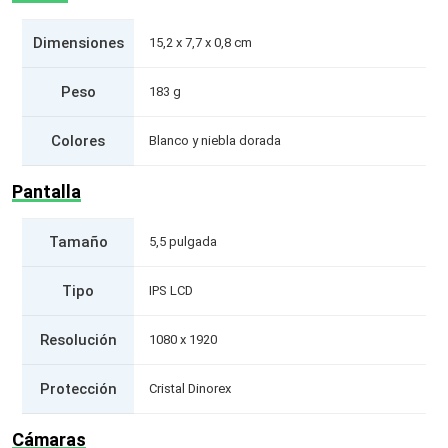
Dimensiones
15,2 x 7,7 x 0,8 cm
Peso
183 g
Colores
Blanco y niebla dorada
Pantalla
Tamaño
5,5 pulgada
Tipo
IPS LCD
Resolución
1080 x 1920
Protección
Cristal Dinorex
Cámaras