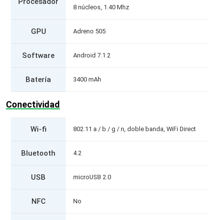
Procesador
8 núcleos, 1.40 Mhz
GPU
Adreno 505
Software
Android 7.1.2
Batería
3400 mAh
Conectividad
Wi-fi
802.11 a / b / g / n, doble banda, WiFi Direct
Bluetooth
4.2
USB
microUSB 2.0
NFC
No