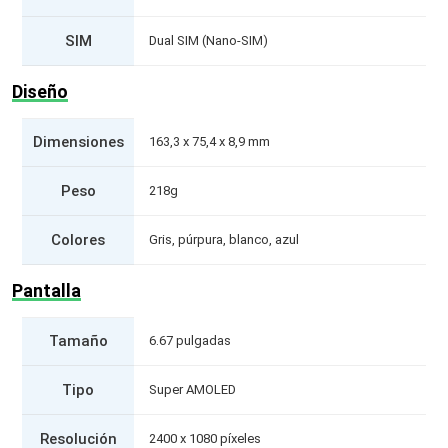
SIM
Dual SIM (Nano-SIM)
Diseño
Dimensiones
163,3 x 75,4 x 8,9 mm
Peso
218g
Colores
Gris, púrpura, blanco, azul
Pantalla
Tamaño
6.67 pulgadas
Tipo
Super AMOLED
Resolución
2400 x 1080 píxeles