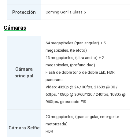
Protección
Corning Gorilla Glass 5
Cámaras
64 megapíxeles (gran angular) + 5
megapíxeles, (telefoto)
13 megapíxeles, (ultra ancho) + 2
megapíxeles, (profundidad)
Cámara
Flash de doble tono de doble LED, HDR,
principal
panorama
Vídeo: 4320p @ 24 / 30fps, 2160p @ 30 /
60fps, 1080p @ 30/60/120 / 240fps, 1080p @
960fps; giroscopio-EIS
20 megapíxeles, (gran angular, emergente
motorizada)
Cámara Selfie
HDR