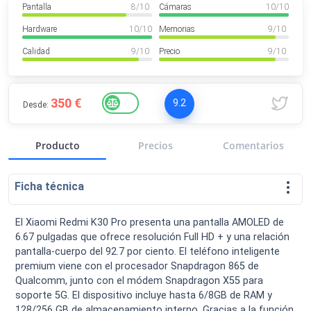
Pantalla
8
/ 10
Cámaras
10
/ 10
VER MÁS
Luchin
en
Uruguay
Hardware
10
/ 10
Memorias
9
/ 10
Hola me gustaría saber Si el celula...
Calidad
9
/ 10
Precio
9
/ 10
Spam
Foro
Tutoriales
350 €
9.2
Desde:
Producto
Precios
Comentarios
Descargas
Comparativas
Smartwatches
Ficha técnica
El Xiaomi Redmi K30 Pro presenta una pantalla AMOLED de
6.67 pulgadas que ofrece resolución Full HD + y una relación
Operadores
Comparador
Eventos
pantalla-cuerpo del 92.7 por ciento. El teléfono inteligente
premium viene con el procesador Snapdragon 865 de
Qualcomm, junto con el módem Snapdragon X55 para
soporte 5G. El dispositivo incluye hasta 6/8GB de RAM y
128/256 GB de almacenamiento interno. Gracias a la función