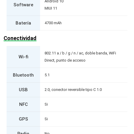
Android 10
Software
MIUI 11
Batería
4700 mAh
Conectividad
802.11 a / b / g / n / ac, doble banda, WiFi
Wi-fi
Direct, punto de acceso
Bluetooth
5.1
USB
2.0, conector reversible tipo C 1.0
NFC
Si
GPS
Si
Radio
No