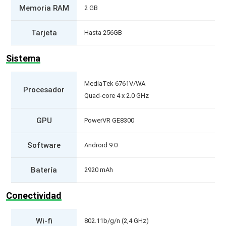
Memoria RAM
2 GB
Tarjeta
Hasta 256GB
Sistema
MediaTek 6761V/WA
Procesador
Quad-core 4 x 2.0 GHz
GPU
PowerVR GE8300
Software
Android 9.0
Batería
2920 mAh
Conectividad
Wi-fi
802.11b/g/n (2,4 GHz)