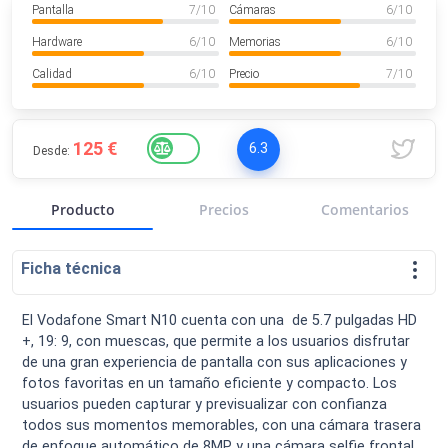
Pantalla
7
/ 10
Cámaras
6
/ 10
VER MÁS
Luchin
en
Uruguay
Hardware
6
/ 10
Memorias
6
/ 10
Hola me gustaría saber Si el celula...
Calidad
6
/ 10
Precio
7
/ 10
Spam
Foro
Tutoriales
125 €
6.3
Desde:
Producto
Precios
Comentarios
Descargas
Comparativas
Smartwatches
Ficha técnica
El Vodafone Smart N10 cuenta con una de 5.7 pulgadas HD
+, 19: 9, con muescas, que permite a los usuarios disfrutar
Operadores
Comparador
Eventos
de una gran experiencia de pantalla con sus aplicaciones y
fotos favoritas en un tamaño eficiente y compacto. Los
usuarios pueden capturar y previsualizar con confianza
todos sus momentos memorables, con una cámara trasera
de enfoque automático de 8MP y una cámara selfie frontal