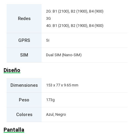
2G: B1 (2100), B2 (1900), B4 (900)
Redes
3G
4G: B1 (2100), B2 (1900), B4 (900)
GPRS
Si
SIM
Dual SIM (Nano-SIM)
Diseño
Dimensiones
153 x 77 x 9.65 mm
Peso
173g
Colores
Azul, Negro
Pantalla