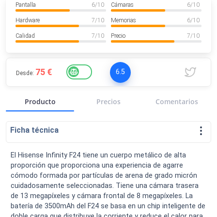
Pantalla
6
/ 10
Cámaras
6
/ 10
VER MÁS
Luchin
en
Uruguay
Hardware
7
/ 10
Memorias
6
/ 10
Hola me gustaría saber Si el celula...
Calidad
7
/ 10
Precio
7
/ 10
Spam
Foro
Tutoriales
75 €
6.5
Desde:
Producto
Precios
Comentarios
Descargas
Comparativas
Smartwatches
Ficha técnica
El Hisense Infinity F24 tiene un cuerpo metálico de alta
proporción que proporciona una experiencia de agarre
Operadores
Comparador
Eventos
cómodo formada por partículas de arena de grado micrón
cuidadosamente seleccionadas. Tiene una cámara trasera
de 13 megapíxeles y cámara frontal de 8 megapíxeles. La
batería de 3500mAh del F24 se basa en un chip inteligente de
doble carga que distribuye la corriente y reduce el calor para