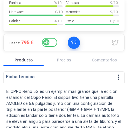
Pantalla
9
/ 10
Cámaras
9
/ 10
VER MÁS
Luchin
en
Uruguay
Hardware
10
/ 10
Memorias
9
/ 10
Hola me gustaría saber Si el celula...
Calidad
9
/ 10
Precio
10
/ 10
Spam
Foro
Tutoriales
795 €
9.3
Desde:
Producto
Precios
Comentarios
Descargas
Comparativas
Smartwatches
Ficha técnica
El OPPO Reno 5G es un ejemplar más grande que la edición
estándar del Oppo Reno. El dispositivo tiene una pantalla
Operadores
Comparador
Eventos
AMOLED de 6.6 pulgadas junto con una configuración de
triple lente en la parte posterior (48MP + 8MP + 13MP), la
edición estándar solo tiene dos lentes. La cámara autofoto
se eleva en ángulo para parecerse a una aleta de tiburón, y el
módulo aloja una lente gran angular de 16 MP. El teléfono