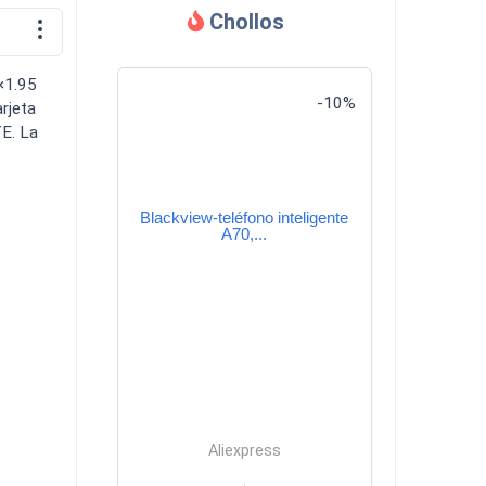
Chollos
Descargas
×1.95
-10%
rjeta
TE. La
Blackview-teléfono inteligente
Comparador
A70,...
Aliexpress