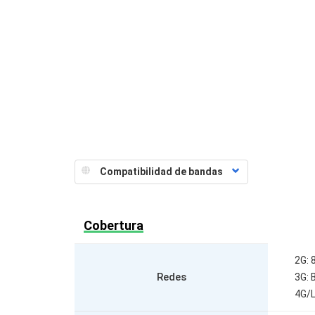
Cobertura
2G:
Redes
3G: 
4G/L