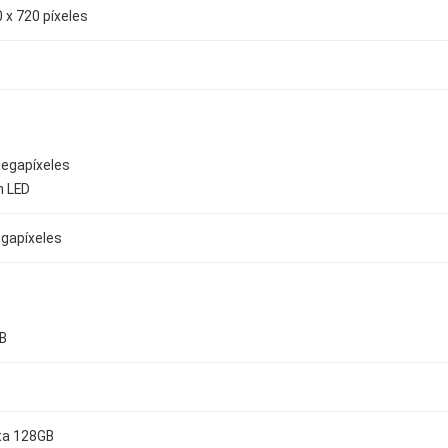
 x 720 píxeles
egapíxeles
h LED
gapíxeles
B
ta 128GB