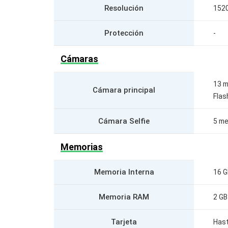
Resolución
1520
Protección
-
Cámaras
13 m
Cámara principal
Flas
Cámara Selfie
5 me
Memorias
Memoria Interna
16 G
Memoria RAM
2 GB
Tarjeta
Has