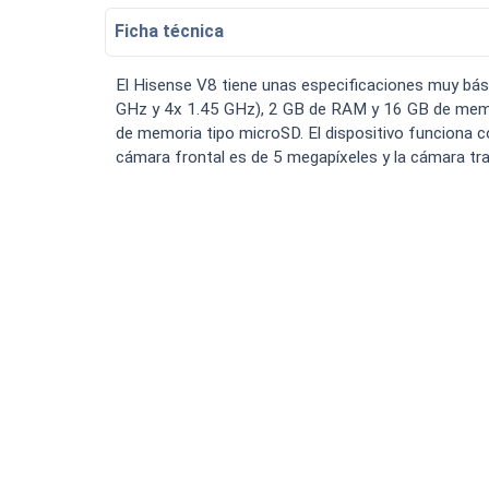
Bateria Alcatel H5048a n
Ficha técnica
Luchin
en
15:07:49 02/01/2023
Tiendas
Uruguay
Hola me gustaría saber Si el celula.
El Hisense V8 tiene unas especificaciones muy b
VER MÁS
GHz y 4x 1.45 GHz), 2 GB de RAM y 16 GB de memor
de memoria tipo microSD. El dispositivo funciona 
cámara frontal es de 5 megapíxeles y la cámara tr
Smartwatches