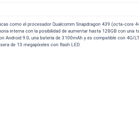
o carga
Spam
Foro
Tutoriales
..
ásicas como el procesador Qualcomm Snapdragon 439 (octa-core 4
ia interna con la posibilidad de aumentar hasta 128GB con una ta
con Android 9.0, una batería de 3100mAh y es compatible con 4G/L
asera de 13 megapíxeles con flash LED.
Comparativas
Operadores
Eventos