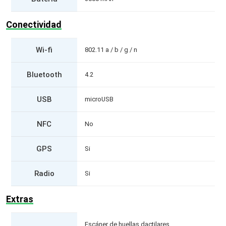
Conectividad
Wi-fi
802.11 a / b / g / n
Bluetooth
4.2
USB
microUSB
NFC
No
GPS
Si
Radio
Si
Extras
Escáner de huellas dactilares