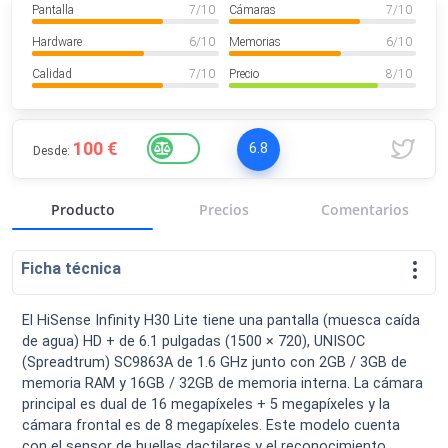
Pantalla
7
/ 10
Cámaras
7
/ 10
VER MÁS
Luchin
en
Uruguay
Hardware
6
/ 10
Memorias
6
/ 10
Hola me gustaría saber Si el celula...
Calidad
7
/ 10
Precio
8
/ 10
Spam
Foro
Tutoriales
100 €
6.8
Desde:
Producto
Precios
Comentarios
Descargas
Comparativas
Smartwatches
Ficha técnica
El HiSense Infinity H30 Lite tiene una pantalla (muesca caída
de agua) HD + de 6.1 pulgadas (1500 × 720), UNISOC
Operadores
Comparador
Eventos
(Spreadtrum) SC9863A de 1.6 GHz junto con 2GB / 3GB de
memoria RAM y 16GB / 32GB de memoria interna. La cámara
principal es dual de 16 megapíxeles + 5 megapíxeles y la
cámara frontal es de 8 megapíxeles. Este modelo cuenta
con el sensor de huellas dactilares y el reconocimiento