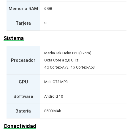
Memoria RAM
6 GB
Tarjeta
Si
Sistema
MediaTek Helio P60 (12nm)
Procesador
Octa Core a 2,0 GHz
4 x Cortex-A73, 4 x Cortex-A53
GPU
Mali-G72 MP3
Software
Android 10
Batería
8500 MAh
Conectividad