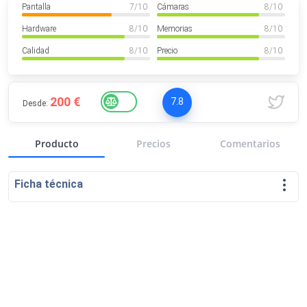
Pantalla
7
/ 10
Cámaras
8
/ 10
VER MÁS
Luchin
en
Uruguay
Hardware
8
/ 10
Memorias
8
/ 10
Hola me gustaría saber Si el celula...
Calidad
8
/ 10
Precio
8
/ 10
Spam
Foro
Tutoriales
200 €
7.8
Desde:
Producto
Precios
Comentarios
Descargas
Comparativas
Smartwatches
Ficha técnica
Operadores
Comparador
Eventos