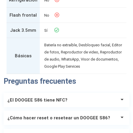
Refrigeración
No
Flash frontal
No
Jack 3.5mm
Sí
Batería no extraíble, Desbloqueo facial, Editor
de fotos, Reproductor de video, Reproductor
Básicas
de audio, WhatsApp, Visor de documentos,
Google Play Services
Preguntas frecuentes
¿El DOOGEE S86 tiene NFC?
El DOOGEE S86
si
es compatible con la tecnología NFC.
¿Cómo hacer reset o resetear un DOOGEE S86?
Un restablecimiento de fábrica (reset o resetear) revierte