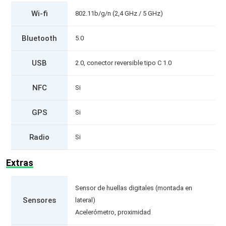
Wi-fi
802.11b/g/n (2,4 GHz / 5 GHz)
Bluetooth
5.0
USB
2.0, conector reversible tipo C 1.0
NFC
Si
GPS
Si
Radio
Si
Extras
Sensor de huellas digitales (montada en
Sensores
lateral)
Acelerómetro, proximidad