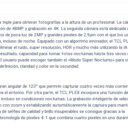
o carga
Spam
Foro
Tutoriales
..
riple para obtener fotografías a la altura de un profesional. La c
lución de 48MP y grabación en 4K. La segunda cámara está dedicada a
os de poca luz de 2MP y grandes píxeles de 2.9μm con el que los u
, incluso de noche. Equipado con un algoritmo innovador, el TCL 
eliminar el ruido, super resolución, HDR y mucho más utilizando la IA
 resultado, capacidad para tomar fotos nocturnas hasta tres veces
Comparativas
Operadores
Eventos
. El usuario puede escoger también el «Modo Súper Nocturno» para 
inición, claridad y color en la oscuridad.
ran angular de 123° que permite capturar cuatro veces más conten
ea el entorno. Por otra parte, el TCL PLEX incorpora una función d
incluso en condiciones nocturnas. La grabación inteligente de vide
do con zoom y estabilizando automáticamente la captura para mant
de selfies de calidad y brillo insuperables se consigue gracias a la
ecnología de píxeles 4-1 que combina cuatro píxeles en uno durant