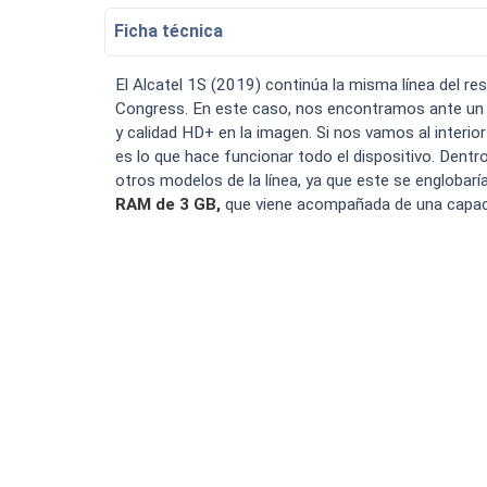
Bateria Alcatel H5048a n
Ficha técnica
Luchin
en
15:07:49 02/01/2023
Tiendas
Uruguay
Hola me gustaría saber Si el celula.
El Alcatel 1S (2019) continúa la misma línea del re
VER MÁS
Congress. En este caso, nos encontramos ante un m
y calidad HD+ en la imagen. Si nos vamos al interi
es lo que hace funcionar todo el dispositivo. Dent
otros modelos de la línea, ya que este se englobar
RAM de 3 GB,
que viene acompañada de una capa
Smartwatches