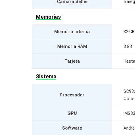
Cámara Selfie
5 meg
Memorias
Memoria Interna
32 GB
Memoria RAM
3 GB
Tarjeta
Hasta
Sistema
SC98
Procesador
Octa-
GPU
IMG8
Software
Androi