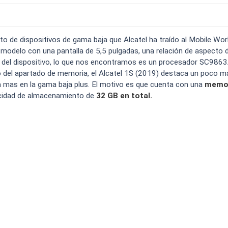
o carga
Spam
Foro
Tutoriales
..
sto de dispositivos de gama baja que Alcatel ha traído al Mobile Wor
odelo con una pantalla de 5,5 pulgadas, una relación de aspecto 
or del dispositivo, lo que nos encontramos es un procesador SC9863
ro del apartado de memoria, el Alcatel 1S (2019) destaca un poco 
ía mas en la gama baja plus. El motivo es que cuenta con una
memo
cidad de almacenamiento de
32 GB en total.
Comparativas
Operadores
Eventos