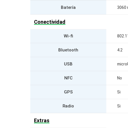
Batería
3060
Conectividad
Wi-fi
802.11
Bluetooth
4.2
USB
micr
NFC
No
GPS
Si
Radio
Si
Extras