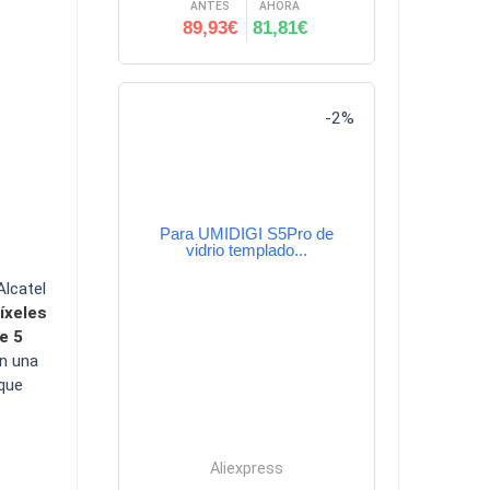
ANTES
AHORA
89,93€
81,81€
-2%
Para UMIDIGI S5Pro de
vidrio templado...
Alcatel
íxeles
e 5
on una
 que
Aliexpress