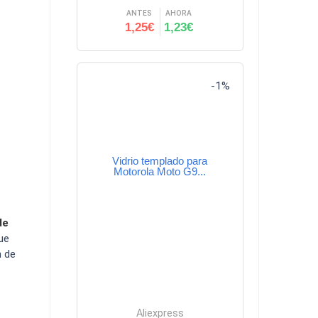
ANTES
AHORA
1,25€
1,23€
-1%
Vidrio templado para
Motorola Moto G9...
de
ue
n de
Aliexpress