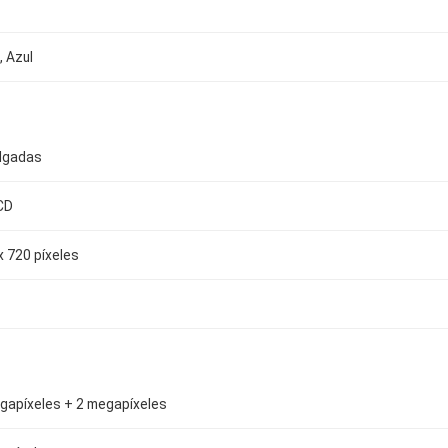
, Azul
ulgadas
CD
x 720 píxeles
gapíxeles + 2 megapíxeles