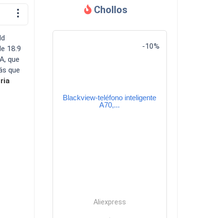
Chollos
Descargas
ld
-10%
de 18:9
A, que
más que
ria
Blackview-teléfono inteligente
Comparador
A70,...
Aliexpress