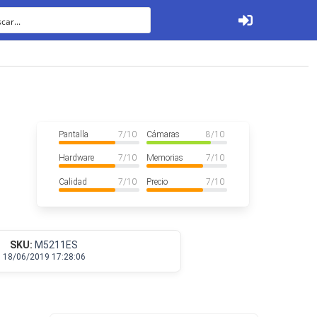
Ver todos
Pantalla
7
/ 10
Cámaras
8
/ 10
Hardware
7
/ 10
Memorias
7
/ 10
Calidad
7
/ 10
Precio
7
/ 10
Tabletas
SKU:
M5211ES
18/06/2019 17:28:06