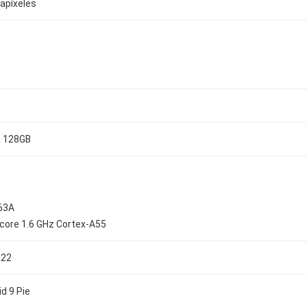
apíxeles
 128GB
63A
core 1.6 GHz Cortex-A55
322
d 9 Pie