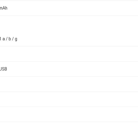
 mAh
 a / b / g
oUSB