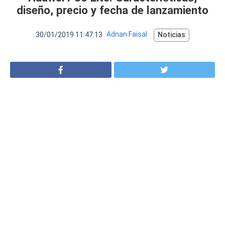
VER MÁS
diseño, precio y fecha de lanzamiento
Luchin
en
Uruguay
Hola me gustaría saber Si el celula...
30/01/2019 11:47:13
Adnan Faisal
Noticias
Spam
Foro
Tutoriales
Descargas
Comparativas
Smartwatches
Operadores
Comparador
Eventos