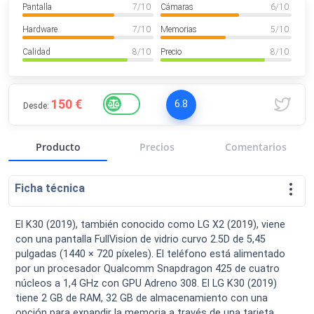
Pantalla
7
/ 10
Cámaras
6
/ 10
VER MÁS
Luchin
en
Uruguay
Hardware
7
/ 10
Memorias
5
/ 10
Hola me gustaría saber Si el celula...
Calidad
8
/ 10
Precio
8
/ 10
Spam
Foro
Tutoriales
150 €
6.8
Desde:
Producto
Precios
Comentarios
Descargas
Comparativas
Smartwatches
Ficha técnica
El K30 (2019), también conocido como LG X2 (2019), viene
con una pantalla FullVision de vidrio curvo 2.5D de 5,45
Operadores
Comparador
Eventos
pulgadas (1440 × 720 píxeles). El teléfono está alimentado
por un procesador Qualcomm Snapdragon 425 de cuatro
núcleos a 1,4 GHz con GPU Adreno 308. El LG K30 (2019)
tiene 2 GB de RAM, 32 GB de almacenamiento con una
opción para expandir la memoria a través de una tarjeta