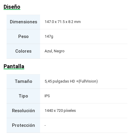
Diseño
Dimensiones
147.0 x 71.5 x 8.2 mm
Peso
147g
Colores
Azul, Negro
Pantalla
Tamaño
5,45 pulgadas HD +(FullVision)
Tipo
IPS
Resolución
1440 x 720 píxeles
Protección
-