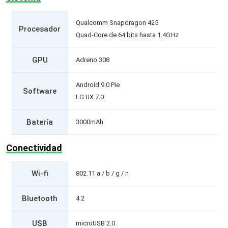
Qualcomm Snapdragon 425
Procesador
Quad-Core de 64 bits hasta 1.4GHz
GPU
Adreno 308
Android 9.0 Pie
Software
LG UX 7.0
Batería
3000mAh
Conectividad
Wi-fi
802.11 a / b / g / n
Bluetooth
4.2
USB
microUSB 2.0