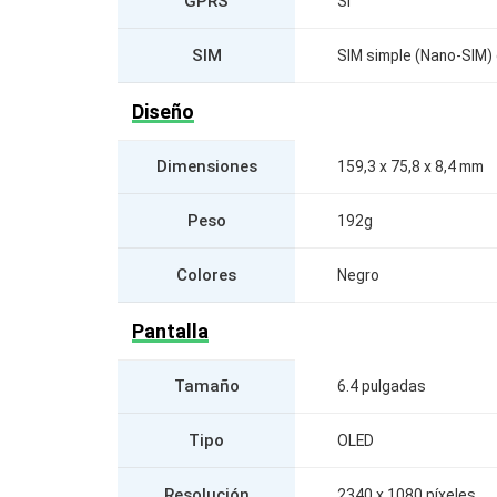
GPRS
Si
SIM
SIM simple (Nano-SIM) 
Diseño
Dimensiones
159,3 x 75,8 x 8,4 mm
Peso
192g
Colores
Negro
Pantalla
Tamaño
6.4 pulgadas
Tipo
OLED
Resolución
2340 x 1080 píxeles