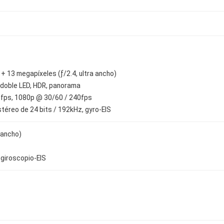
 + 13 megapíxeles (ƒ/2.4, ultra ancho)
 doble LED, HDR, panorama
0fps, 1080p @ 30/60 / 240fps
téreo de 24 bits / 192kHz, gyro-EIS
 ancho)
 giroscopio-EIS