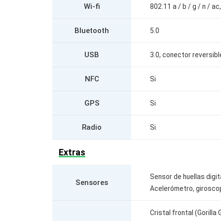
Wi-fi
802.11 a / b / g / n / a
Bluetooth
5.0
USB
3.0, conector reversibl
NFC
Si
GPS
Si
Radio
Si
Extras
Sensor de huellas digit
Sensores
Acelerómetro, giroscop
Cristal frontal (Gorilla