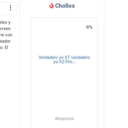
Chollos
Descargas
eles y
-8%
Screen
ene con
esador
. El
Verdadero yo XT verdadero
Comparador
yo X2 Pro...
Aliexpress