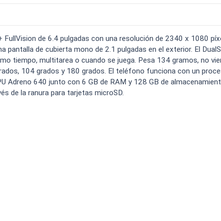
o carga
Spam
Foro
Tutoriales
..
FullVision de 6.4 pulgadas con una resolución de 2340 x 1080 píx
una pantalla de cubierta mono de 2.1 pulgadas en el exterior. El Dual
smo tiempo, multitarea o cuando se juega. Pesa 134 gramos, no vi
grados, 104 grados y 180 grados. El teléfono funciona con un proc
 Adreno 640 junto con 6 GB de RAM y 128 GB de almacenamiento
s de la ranura para tarjetas microSD.
Comparativas
Operadores
Eventos