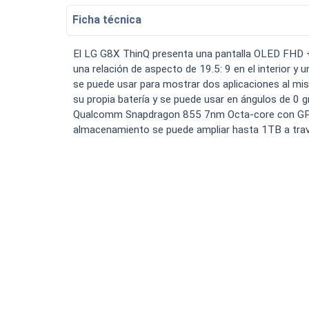
Bateria Alcatel H5048a n
Ficha técnica
Luchin
en
15:07:49 02/01/2023
Tiendas
Uruguay
Hola me gustaría saber Si el celula.
El LG G8X ThinQ presenta una pantalla OLED FHD + 
VER MÁS
una relación de aspecto de 19.5: 9 en el interior y 
se puede usar para mostrar dos aplicaciones al mi
su propia batería y se puede usar en ángulos de 0 
Qualcomm Snapdragon 855 7nm Octa-core con GPU
almacenamiento se puede ampliar hasta 1TB a travé
Smartwatches