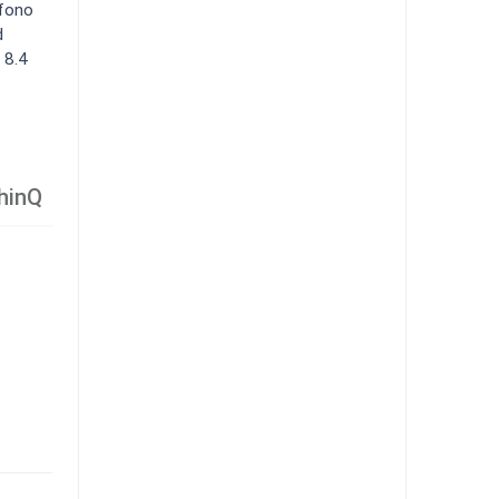
éfono
d
 8.4
hinQ