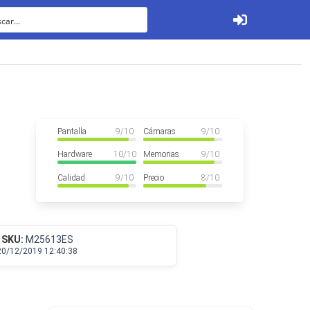
Precios
Ver todos
Pantalla
9
/ 10
Cámaras
9
/ 10
Hardware
10
/ 10
Memorias
9
/ 10
Calidad
9
/ 10
Precio
8
/ 10
Tabletas
SKU:
M25613ES
20/12/2019 12:40:38