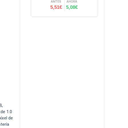
ANTES
AHORA
5,51€
5,08€
8,
 de 1.0
íxel de
tería