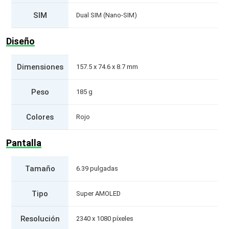
SIM
Dual SIM (Nano-SIM)
Diseño
Dimensiones
157.5 x 74.6 x 8.7 mm
Peso
185 g
Colores
Rojo
Pantalla
Tamaño
6.39 pulgadas
Tipo
Super AMOLED
Resolución
2340 x 1080 píxeles