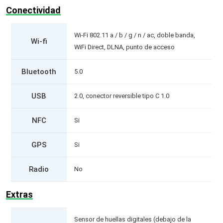
Conectividad
Wi-Fi 802.11 a / b / g / n / ac, doble banda,
Wi-fi
WiFi Direct, DLNA, punto de acceso
Bluetooth
5.0
USB
2.0, conector reversible tipo C 1.0
NFC
Si
GPS
Si
Radio
No
Extras
Sensor de huellas digitales (debajo de la