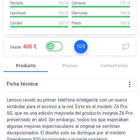
Pantalla
10
/ 10
Cámaras
10
/ 10
VER MÁS
Luchin
en
Uruguay
Hardware
10
/ 10
Memorias
10
/ 10
Hola me gustaría saber Si el celula...
Calidad
10
/ 10
Precio
10
/ 10
Spam
Foro
Tutoriales
400 €
10.0
Desde:
Producto
Precios
Comentarios
Descargas
Comparativas
Smartwatches
Ficha técnica
Lenovo reveló su primer teléfono inteligente con un nuevo
estándar para el acceso a la red. Este es el modelo Z6 Pro
Operadores
Comparador
Eventos
5G, que es una edición mejorada del producto insignia Z6 Pro
presentado en abril. Sin embargo, todos los que esperaban
algunas mejoras espectaculares al original se sentirían
decepcionados. El diseño solo se distingue por el módem
Snapdragon X50 incorporado y la parte posterior