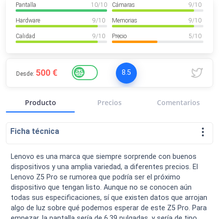
Pantalla
10
/ 10
Cámaras
9
/ 10
VER MÁS
Luchin
en
Uruguay
Hardware
9
/ 10
Memorias
9
/ 10
Hola me gustaría saber Si el celula...
Calidad
9
/ 10
Precio
5
/ 10
Spam
Foro
Tutoriales
500 €
8.5
Desde:
Producto
Precios
Comentarios
Descargas
Comparativas
Smartwatches
Ficha técnica
Lenovo es una marca que siempre sorprende con buenos
dispositivos y una amplia variedad, a diferentes precios. El
Operadores
Comparador
Eventos
Lenovo Z5 Pro se rumorea que podría ser el próximo
dispositivo que tengan listo. Aunque no se conocen aún
todas sus especificaciones, sí que existen datos que arrojan
algo de luz sobre qué podemos esperar de este Z5 Pro. Para
empezar, la pantalla sería de 6.39 pulgadas, y sería de tipo