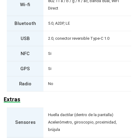
802.11 a / b / g / n / ac, banda dual, WiFi
Wi-fi
Direct
Bluetooth
5.0, A2DP, LE
USB
2.0, conector reversible Type-C 1.0
NFC
Si
GPS
Si
Radio
No
Extras
Huella dactilar (dentro de la pantalla)
Sensores
Acelerómetro, giroscopio, proximidad,
brújula