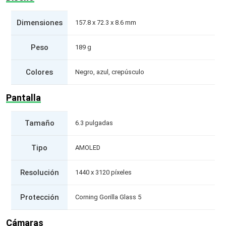
Dimensiones
157.8 x 72.3 x 8.6 mm
Peso
189 g
Colores
Negro, azul, crepúsculo
Pantalla
Tamaño
6.3 pulgadas
Tipo
AMOLED
Resolución
1440 x 3120 píxeles
Protección
Corning Gorilla Glass 5
Cámaras