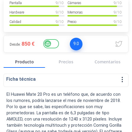
Pantalla
9
/ 10
Cámaras
9
/ 10
VER MÁS
Luchin
en
Uruguay
Hardware
9
/ 10
Memorias
9
/ 10
Hola me gustaría saber Si el celula...
Calidad
9
/ 10
Precio
9
/ 10
Spam
Foro
Tutoriales
850 €
9.0
Desde:
Producto
Precios
Comentarios
Descargas
Comparativas
Smartwatches
Ficha técnica
El Huawei Mate 20 Pro es un teléfono que, de acuerdo con
los rumores, podría lanzarse el mes de noviembre de 2018.
Operadores
Comparador
Eventos
Por lo que se sabe, las especificaciones son muy
prometedoras. La pantalla es de 6,3 pulgadas de tipo
AMOLED, con una resolución de 1240 x 3120 píxeles. Incluye
también tecnología multitouch y protección Corning Gorilla
Glass (aunque no se sabe todavía qué versión). El software