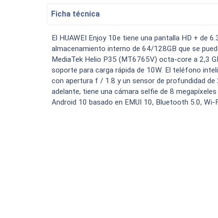
Bateria Alcatel H5048a n
Ficha técnica
Luchin
en
15:07:49 02/01/2023
Tiendas
Uruguay
Hola me gustaría saber Si el celula.
El HUAWEI Enjoy 10e tiene una pantalla HD + de 6
VER MÁS
almacenamiento interno de 64/128GB que se puede
MediaTek Helio P35 (MT6765V) octa-core a 2,3 GH
soporte para carga rápida de 10W. El teléfono inte
con apertura f / 1.8 y un sensor de profundidad de
adelante, tiene una cámara selfie de 8 megapíxeles 
Smartwatches
Android 10 basado en EMUI 10, Bluetooth 5.0, Wi-F