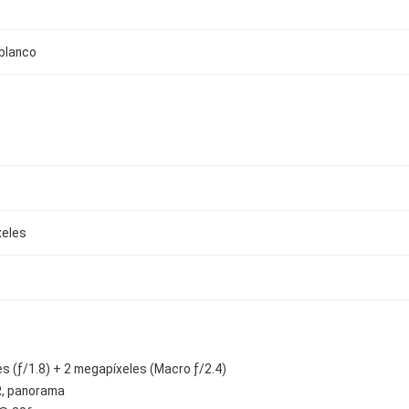
 blanco
xeles
s (ƒ/1.8) + 2 megapíxeles (Macro ƒ/2.4)
R, panorama