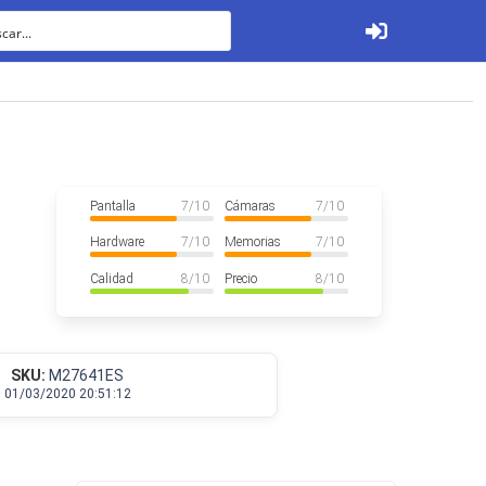
Ver todos
Pantalla
7
/ 10
Cámaras
7
/ 10
Hardware
7
/ 10
Memorias
7
/ 10
Calidad
8
/ 10
Precio
8
/ 10
Tabletas
SKU:
M27641ES
01/03/2020 20:51:12