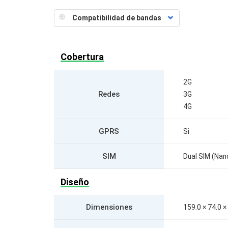
Cobertura
2G
Redes
3G
4G
GPRS
Si
SIM
Dual SIM (Nan
Diseño
Dimensiones
159.0 × 74.0 