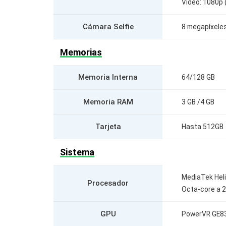
Vídeo: 1080p
Cámara Selfie
8 megapíxeles
Memorias
Memoria Interna
64/128 GB
Memoria RAM
3 GB /4 GB
Tarjeta
Hasta 512GB
Sistema
MediaTek Hel
Procesador
Octa-core a 2
GPU
PowerVR GE8