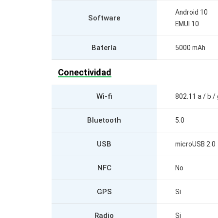
Android 10
Software
EMUI 10
Batería
5000 mAh
Conectividad
Wi-fi
802.11 a / b / 
Bluetooth
5.0
USB
microUSB 2.0
NFC
No
GPS
Si
Radio
Si