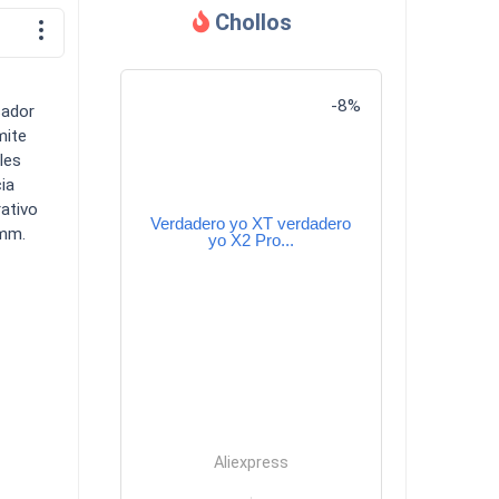
Chollos
Descargas
-8%
sador
mite
les
ia
rativo
Verdadero yo XT verdadero
Comparador
 mm.
yo X2 Pro...
Aliexpress