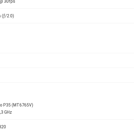
 @ 30fps
 (ƒ/2.0)
io P35 (MT6765V)
,3 GHz
320