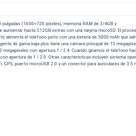
o carga
Spam
Foro
Tutoriales
..
.3 pulgadas (1600×720 píxeles), memoria RAM de 3/4GB y
 aumentar hasta 512GB extras con una tarjeta microSD. El proce
z alimenta el teléfono junto con una batería de 5000 mAh que ad
ligente de gama baja plus tiene una cámara principal de 13 megapíxe
 2 megapíxeles con apertura f / 2.4. Cuando giramos el teléfono hac
con apertura de f / 2.0. Otras características incluyen sistema ope
Comparativas
Operadores
Eventos
i, GPS, puerto microUSB 2.0 y un conector para auriculares de 3.5