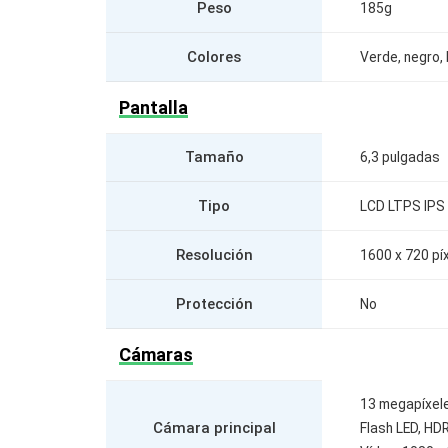
Peso
185g
Colores
Verde, negro,
Pantalla
Tamaño
6,3 pulgadas
Tipo
LCD LTPS IPS
Resolución
1600 x 720 pí
Protección
No
Cámaras
13 megapíxele
Cámara principal
Flash LED, HD