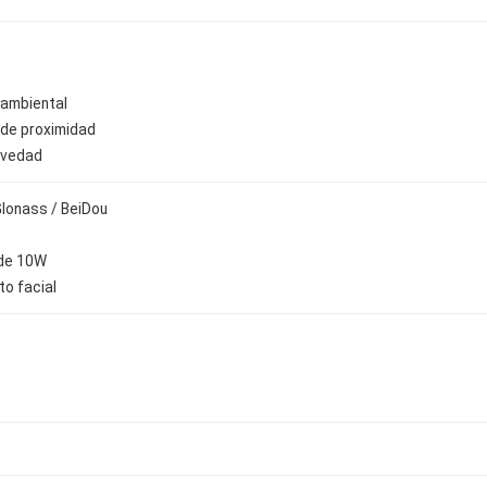
 ambiental
 de proximidad
avedad
lonass / BeiDou
 de 10W
o facial