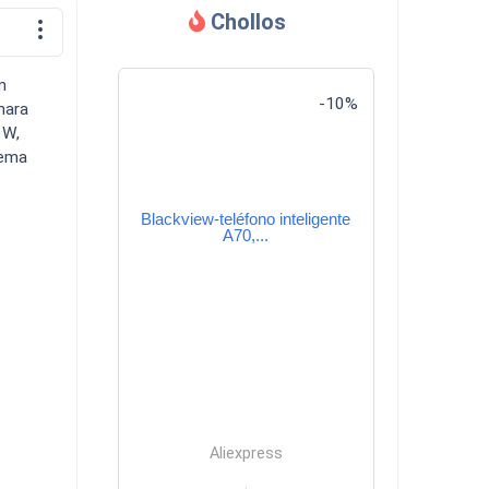
Chollos
Descargas
n
-10%
mara
 W,
tema
Blackview-teléfono inteligente
Comparador
A70,...
Aliexpress