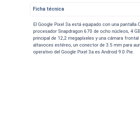
Bateria Alcatel H5048a n
Ficha técnica
Luchin
en
15:07:49 02/01/2023
Tiendas
Uruguay
Hola me gustaría saber Si el celula.
El Google Pixel 3a está equipado con una pantalla
VER MÁS
procesador Snapdragon 670 de ocho núcleos, 4 GB
principal de 12,2 megapíxeles y una cámara frontal 
altavoces estéreo, un conector de 3.5 mm para auricu
operativo del Google Pixel 3a es Android 9.0 Pie.
Smartwatches