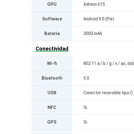
GPU
Adreno 615
Software
Android 9.0 (Pie)
Batería
3000 mAh
Conectividad
Wi-fi
802.11 a / b / g / n / ac, do
Bluetooth
5.0
USB
Conector reversible tipo C 
NFC
Si
GPS
Si