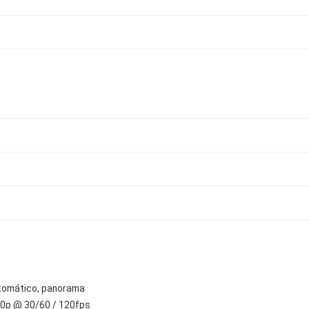
utomático, panorama
80p @ 30/60 / 120fps