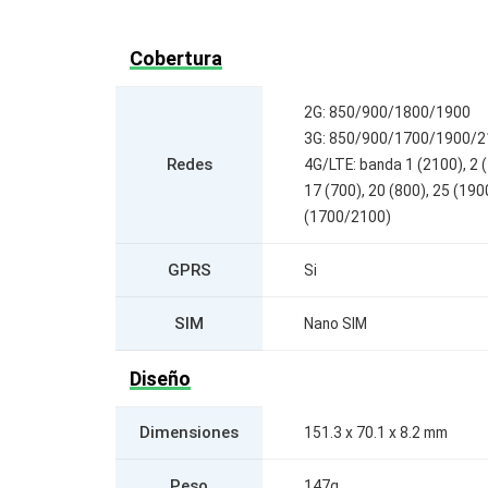
Cobertura
2G: 850/900/1800/1900
3G: 850/900/1700/1900/2
Redes
4G/LTE: banda 1 (2100), 2 (
17 (700), 20 (800), 25 (190
(1700/2100)
GPRS
Si
SIM
Nano SIM
Diseño
Dimensiones
151.3 x 70.1 x 8.2 mm
Peso
147g