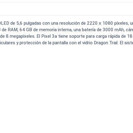
o carga
Spam
Foro
Tutoriales
..
 OLED de 5,6 pulgadas con una resolución de 2220 x 1080 píxeles, u
 de RAM, 64 GB de memoria interna, una batería de 3000 mAh, cá
de 8 megapíxeles. El Pixel 3a tiene soporte para carga rápida de 18
lares y protección de la pantalla con el vidrio Dragon Trail. El sis
Comparativas
Operadores
Eventos