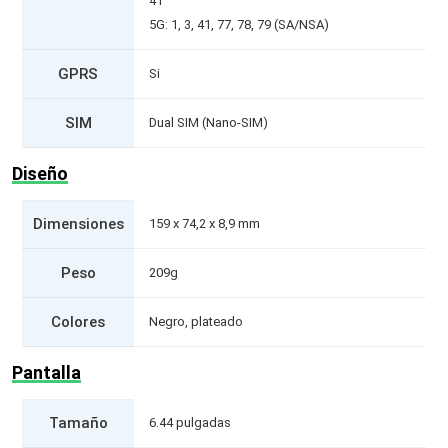
41
5G: 1, 3, 41, 77, 78, 79 (SA/NSA)
GPRS
Si
SIM
Dual SIM (Nano-SIM)
Diseño
Dimensiones
159 x 74,2 x 8,9 mm
Peso
209g
Colores
Negro, plateado
Pantalla
Tamaño
6.44 pulgadas