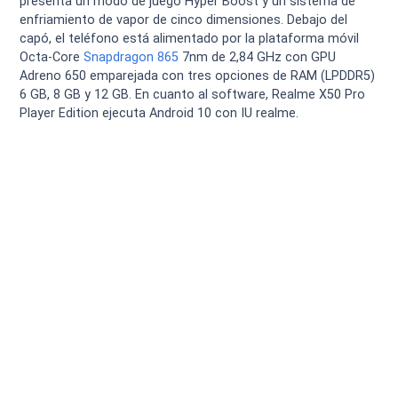
presenta un modo de juego Hyper Boost y un sistema de
enfriamiento de vapor de cinco dimensiones. Debajo del
capó, el teléfono está alimentado por la plataforma móvil
Octa-Core
Snapdragon 865
7nm de 2,84 GHz con GPU
Adreno 650 emparejada con tres opciones de RAM (LPDDR5)
6 GB, 8 GB y 12 GB. En cuanto al software, Realme X50 Pro
Player Edition ejecuta Android 10 con IU realme.