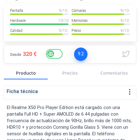
VER MÁS
Luchin
en
Pantalla
9
/ 10
Cámaras
9
/ 10
Uruguay
Hola me gustaría saber Si el celula...
Hardware
10
/ 10
Memorias
9
/ 10
Spam
Foro
Tutoriales
Calidad
9
/ 10
Precio
9
/ 10
320 €
9.2
Desde:
Descargas
Comparativas
Smartwatches
Producto
Precios
Comentarios
Ficha técnica
Operadores
Comparador
El Realme X50 Pro Player Edition está cargado con una
Eventos
pantalla Full HD + Super AMOLED de 6.44 pulgadas con
frecuencia de actualización de 90Hz, brillo más de 1000 nits,
HDR10 + y protección Corning Gorilla Glass 5. Viene con un
sensor de huellas digitales en la pantalla. El teléfono