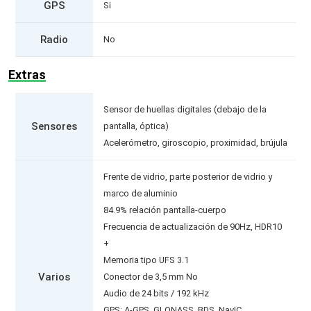
GPS
Si
Radio
No
Extras
Sensor de huellas digitales (debajo de la
Sensores
pantalla, óptica)
Acelerómetro, giroscopio, proximidad, brújula
Frente de vidrio, parte posterior de vidrio y
marco de aluminio
84.9% relación pantalla-cuerpo
Frecuencia de actualización de 90Hz, HDR10
+
Memoria tipo UFS 3.1
Varios
Conector de 3,5 mm No
Audio de 24 bits / 192 kHz
GPS: A-GPS, GLONASS, BDS, NavIC