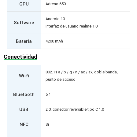
GPU
Adreno 650
Android 10
Software
Interfaz de usuario realme 1.0
Batería
4200 mAh
Conectividad
802.11 a / b / g / n / ac / ax, doble banda,
Wi-fi
punto de acceso
Bluetooth
5.1
USB
2.0, conector reversible tipo C 1.0
NFC
Si