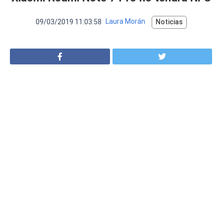
VER MÁS
Luchin
en
Uruguay
09/03/2019 11:03:58
Laura Morán
Noticias
Hola me gustaría saber Si el celula...
Spam
Foro
Tutoriales
Descargas
Comparativas
Smartwatches
Operadores
Comparador
Eventos