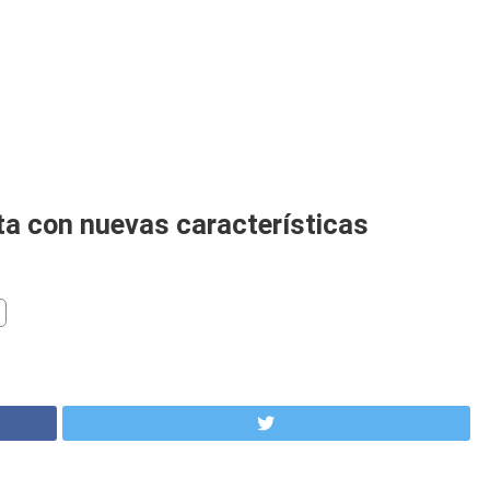
o carga
Spam
Foro
Tutoriales
..
ta con nuevas características
Comparativas
Operadores
Eventos