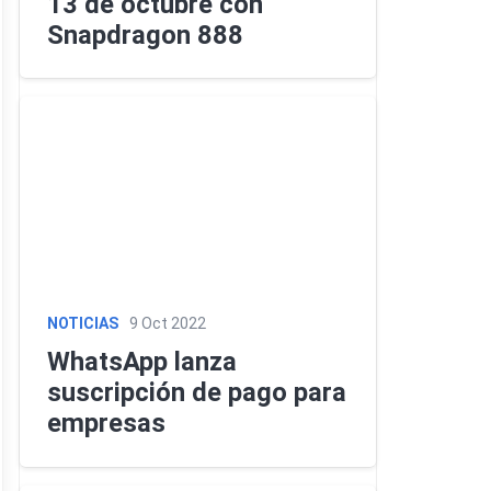
13 de octubre con
Snapdragon 888
Descargas
Comparador
NOTICIAS
9 Oct 2022
WhatsApp lanza
suscripción de pago para
empresas