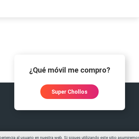
¿Qué móvil me compro?
Super Chollos
riencia al usuario en nuestra web. Si sigues utilizando este sitio asumirem
right
Moviles.info
Contacto
Política de privacidad
DMCA
Test de vel