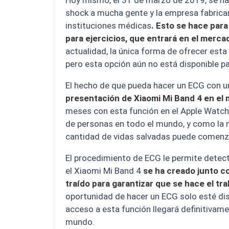
Hoy mismo, el 31 de marzo de 2019, se ha 
shock a mucha gente y la empresa fabricant
instituciones médicas
. Esto se hace par
para ejercicios, que entrará en el merc
actualidad, la única forma de ofrecer esta 
pero esta opción aún no está disponible pa
El hecho de que pueda hacer un ECG con u
presentación de Xiaomi Mi Band 4 en el
meses con esta función en el Apple Watch 
de personas en todo el mundo, y como la n
cantidad de vidas salvadas puede comenzar
El procedimiento de ECG le permite detect
el Xiaomi Mi Band 4
se ha creado junto c
traído para garantizar que se hace el tr
oportunidad de hacer un ECG solo esté disp
acceso a esta función llegará definitivam
mundo.