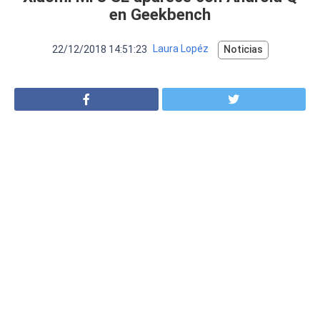
VER MÁS
en Geekbench
Luchin
en
Uruguay
Hola me gustaría saber Si el celula...
22/12/2018 14:51:23
Laura Lopéz
Noticias
Spam
Foro
Tutoriales
Descargas
Comparativas
Smartwatches
Operadores
Comparador
Eventos