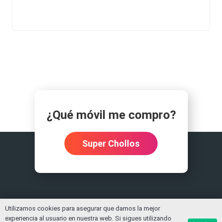
¿Qué móvil me compro?
Super Chollos
Utilizamos cookies para asegurar que damos la mejor
experiencia al usuario en nuestra web. Si sigues utilizando
© Copyright
Moviles.info
Contacto
Política de privacidad
DMCA