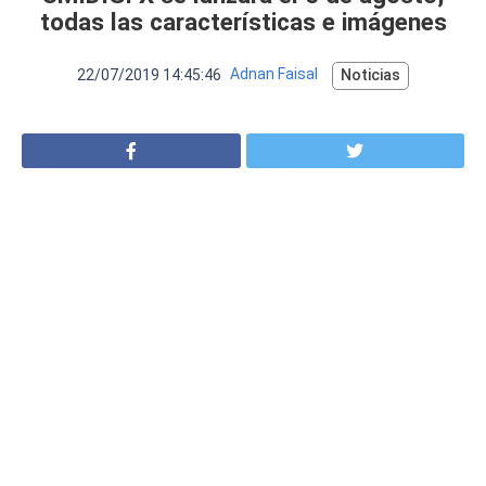
VER MÁS
todas las características e imágenes
Luchin
en
Uruguay
Hola me gustaría saber Si el celula...
22/07/2019 14:45:46
Adnan Faisal
Noticias
Spam
Foro
Tutoriales
Descargas
Comparativas
Smartwatches
Operadores
Comparador
Eventos