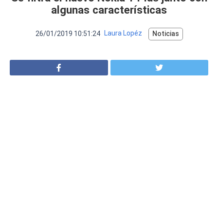
VER MÁS
algunas características
Luchin
en
Uruguay
Hola me gustaría saber Si el celula...
26/01/2019 10:51:24
Laura Lopéz
Noticias
Spam
Foro
Tutoriales
Descargas
Comparativas
Smartwatches
Operadores
Comparador
Eventos