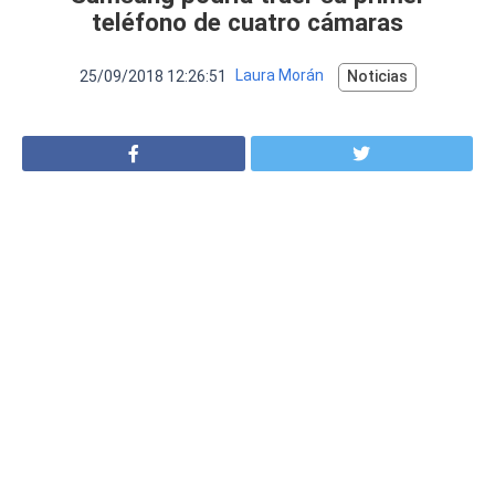
VER MÁS
teléfono de cuatro cámaras
Luchin
en
Uruguay
Hola me gustaría saber Si el celula...
25/09/2018 12:26:51
Laura Morán
Noticias
Spam
Foro
Tutoriales
Descargas
Comparativas
Smartwatches
Operadores
Comparador
Eventos