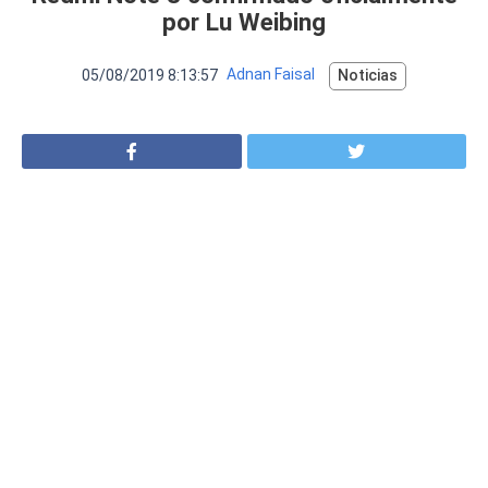
VER MÁS
por Lu Weibing
Luchin
en
Uruguay
Hola me gustaría saber Si el celula...
05/08/2019 8:13:57
Adnan Faisal
Noticias
Spam
Foro
Tutoriales
Descargas
Comparativas
Smartwatches
Operadores
Comparador
Eventos