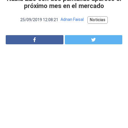
VER MÁS
próximo mes en el mercado
Luchin
en
Uruguay
Hola me gustaría saber Si el celula...
25/09/2019 12:08:21
Adnan Faisal
Noticias
Spam
Foro
Tutoriales
Descargas
Comparativas
Smartwatches
Operadores
Comparador
Eventos