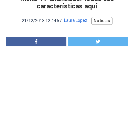
VER MÁS
características aquí
Luchin
en
Uruguay
Hola me gustaría saber Si el celula...
21/12/2018 12:44:57
Laura Lopéz
Noticias
Spam
Foro
Tutoriales
Descargas
Comparativas
Smartwatches
Operadores
Comparador
Eventos