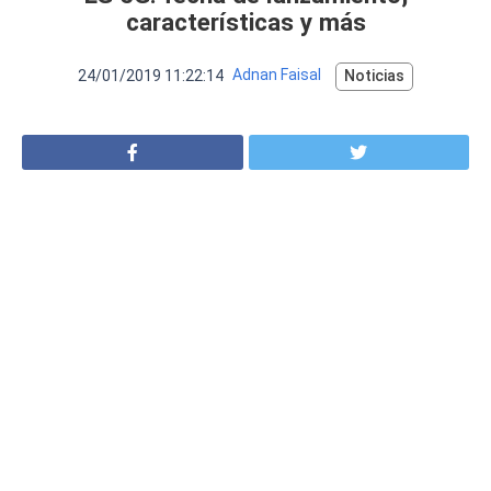
VER MÁS
características y más
Luchin
en
Uruguay
Hola me gustaría saber Si el celula...
24/01/2019 11:22:14
Adnan Faisal
Noticias
Spam
Foro
Tutoriales
Descargas
Comparativas
Smartwatches
Operadores
Comparador
Eventos