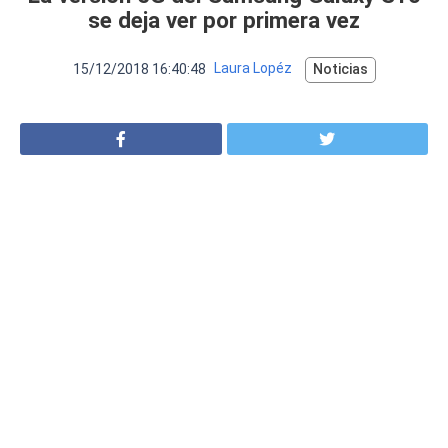
VER MÁS
se deja ver por primera vez
Luchin
en
Uruguay
Hola me gustaría saber Si el celula...
15/12/2018 16:40:48
Laura Lopéz
Noticias
Spam
Foro
Tutoriales
Descargas
Comparativas
Smartwatches
Operadores
Comparador
Eventos