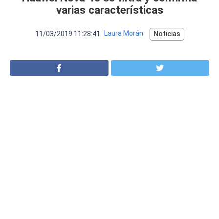
VER MÁS
varias características
Luchin
en
Uruguay
Hola me gustaría saber Si el celula...
11/03/2019 11:28:41
Laura Morán
Noticias
Spam
Foro
Tutoriales
Descargas
Comparativas
Smartwatches
Operadores
Comparador
Eventos