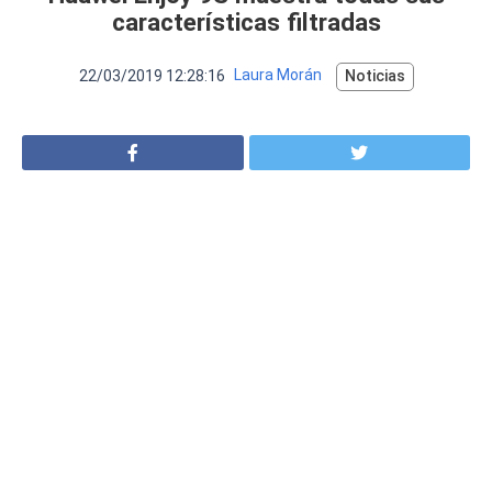
VER MÁS
características filtradas
Luchin
en
Uruguay
Hola me gustaría saber Si el celula...
22/03/2019 12:28:16
Laura Morán
Noticias
Spam
Foro
Tutoriales
Descargas
Comparativas
Smartwatches
Operadores
Comparador
Eventos